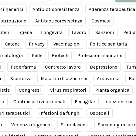
ci generici
Antibioticoresistenza
Aderenza terapeutica
istribuzione
Antibioticoresisetnza
Cosmesi
ifici
Igiene
Longevità
Lavoro
Sanzioni
Pedia
Catene
Privacy
Vaccinazioni
Politica sanitaria
matologia
Pelle
Biotech
Professioni sanitarie
i
Federfarma
Contratto lavoro
Depressione
Tum
i
Sicurezza
Malattia di alzheimer
Arbovirosi
Ba
istia
Congressi
Virus respiratori
Pianta organica
co
Contraccettivi ormonali
Fenagifar
Ispezioni nas
ori terapeutici
Infezioni da funghi
Ospedali
io
Violenza di genere
Stupefacenti
Screening in far