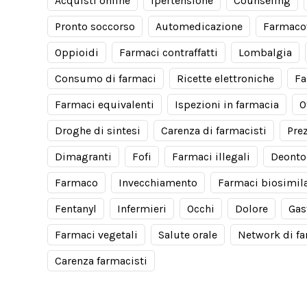
Acquisti online
Ipertensione
Counseling
Pronto soccorso
Automedicazione
Farmaco
Oppioidi
Farmaci contraffatti
Lombalgia
Consumo di farmaci
Ricette elettroniche
Fa
Farmaci equivalenti
Ispezioni in farmacia
O
Droghe di sintesi
Carenza di farmacisti
Pre
Dimagranti
Fofi
Farmaci illegali
Deonto
Farmaco
Invecchiamento
Farmaci biosimila
Fentanyl
Infermieri
Occhi
Dolore
Gas
Farmaci vegetali
Salute orale
Network di f
Carenza farmacisti