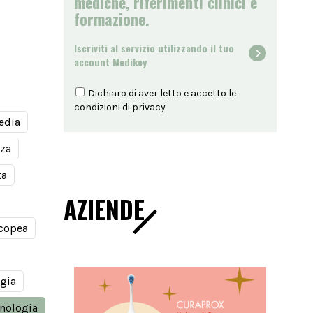
mediche, riferimenti clinici e
formazione.
Iscriviti al servizio utilizzando il tuo
account Medikey
Dichiaro di aver letto e accetto le
condizioni di
privacy
edia
nza
ta
AZIENDE
copea
gia
nologia