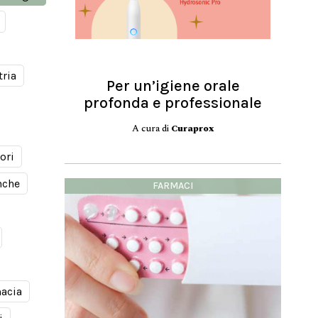
tria
Per un’igiene orale
profonda e professionale
A cura di
Curaprox
ori
nche
FARMACI
macia