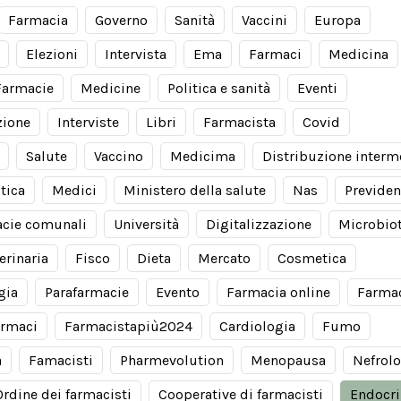
Farmacia
Governo
Sanità
Vaccini
Europa
Elezioni
Intervista
Ema
Farmaci
Medicina
Farmacie
Medicine
Politica e sanità
Eventi
zione
Interviste
Libri
Farmacista
Covid
Salute
Vaccino
Medicima
Distribuzione interm
itica
Medici
Ministero della salute
Nas
Previde
cie comunali
Università
Digitalizzazione
Microbio
erinaria
Fisco
Dieta
Mercato
Cosmetica
gia
Parafarmacie
Evento
Farmacia online
Farma
armaci
Farmacistapiù2024
Cardiologia
Fumo
a
Famacisti
Pharmevolution
Menopausa
Nefrolo
Ordine dei farmacisti
Cooperative di farmacisti
Endocri