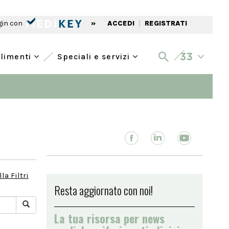
gin con
»
ACCEDI
|
REGISTRATI
alimenti
Speciali e servizi
la Filtri
Resta aggiornato con noi!
La tua risorsa per news