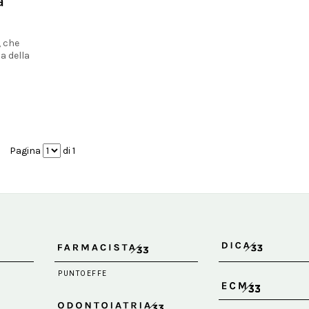
a
, che
a della
Pagina
di 1