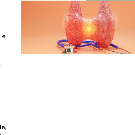
 e
e
de,