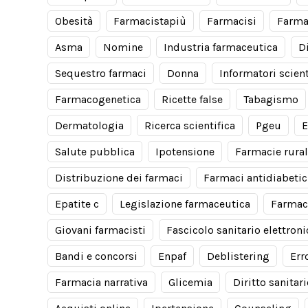
Obesità
Farmacistapiù
Farmacisi
Farma
Asma
Nomine
Industria farmaceutica
D
Sequestro farmaci
Donna
Informatori scient
Farmacogenetica
Ricette false
Tabagismo
Dermatologia
Ricerca scientifica
Pgeu
E
Salute pubblica
Ipotensione
Farmacie rural
Distribuzione dei farmaci
Farmaci antidiabetic
Epatite c
Legislazione farmaceutica
Farmac
Giovani farmacisti
Fascicolo sanitario elettroni
Bandi e concorsi
Enpaf
Deblistering
Err
Farmacia narrativa
Glicemia
Diritto sanitar