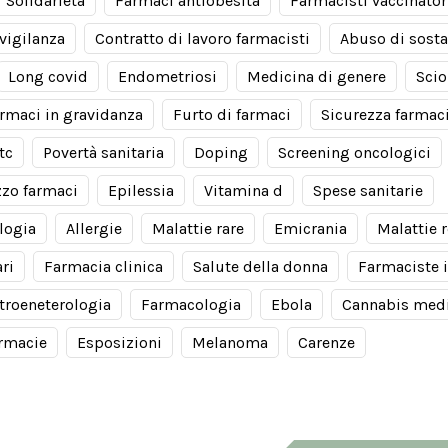
Solidarietà
Farmaci antiobesità
Farmacisti vaccinator
vigilanza
Contratto di lavoro farmacisti
Abuso di sost
Long covid
Endometriosi
Medicina di genere
Scio
rmaci in gravidanza
Furto di farmaci
Sicurezza farmac
tc
Povertà sanitaria
Doping
Screening oncologici
zzo farmaci
Epilessia
Vitamina d
Spese sanitarie
logia
Allergie
Malattie rare
Emicrania
Malattie r
ri
Farmacia clinica
Salute della donna
Farmaciste 
troeneterologia
Farmacologia
Ebola
Cannabis med
armacie
Esposizioni
Melanoma
Carenze