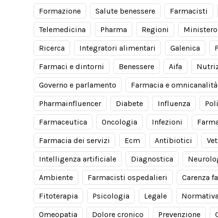
Formazione
Salute benessere
Farmacisti
Telemedicina
Pharma
Regioni
Ministero
Ricerca
Integratori alimentari
Galenica
Farmaci e dintorni
Benessere
Aifa
Nutri
Governo e parlamento
Farmacia e omnicanalità
Pharmainfluencer
Diabete
Influenza
Pol
Farmaceutica
Oncologia
Infezioni
Farma
Farmacia dei servizi
Ecm
Antibiotici
Vet
Intelligenza artificiale
Diagnostica
Neurolo
Ambiente
Farmacisti ospedalieri
Carenza f
Fitoterapia
Psicologia
Legale
Normativ
Omeopatia
Dolore cronico
Prevenzione