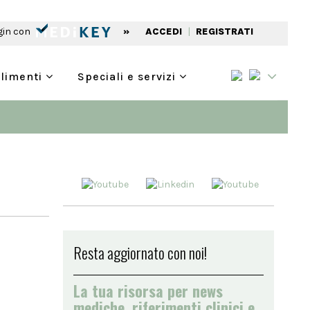
gin con
»
ACCEDI
|
REGISTRATI
alimenti
Speciali e servizi
Resta aggiornato con noi!
La tua risorsa per news
mediche, riferimenti clinici e