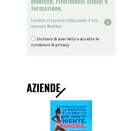
mediche, riferimenti clinici e
formazione.
Iscriviti al servizio utilizzando il tuo
account Medikey
Dichiaro di aver letto e accetto le
condizioni di
privacy
AZIENDE