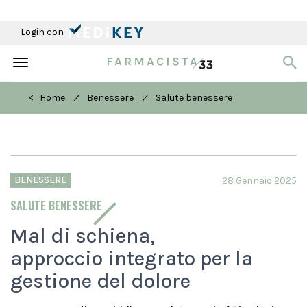
Login con
Toggle
navigation
/
/
< Home
Benessere
Salute benessere
BENESSERE
28 Gennaio 2025
SALUTE BENESSERE
Mal di schiena,
approccio integrato per la
gestione del dolore