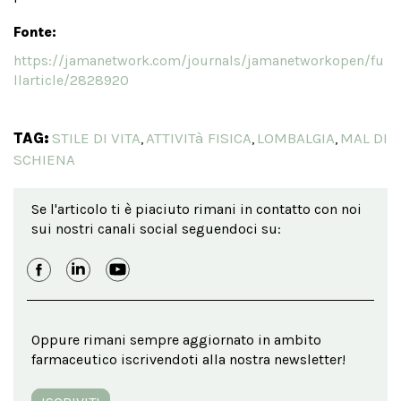
Fonte:
https://jamanetwork.com/journals/jamanetworkopen/fu
llarticle/2828920
TAG:
STILE DI VITA
ATTIVITà FISICA
LOMBALGIA
MAL DI
,
,
,
SCHIENA
Se l'articolo ti è piaciuto rimani in contatto con noi
sui nostri canali social seguendoci su:
Oppure rimani sempre aggiornato in ambito
farmaceutico iscrivendoti alla nostra newsletter!