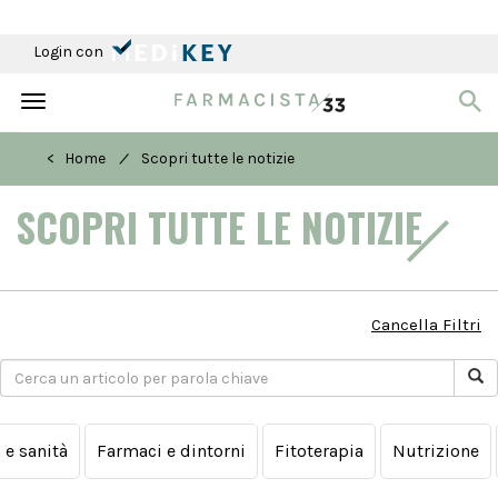
Login con
Toggle
navigation
/
< Home
Scopri tutte le notizie
SCOPRI TUTTE LE NOTIZIE
Cancella Filtri
a e sanità
Farmaci e dintorni
Fitoterapia
Nutrizione