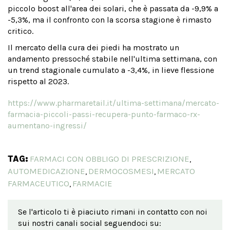
piccolo boost all'area dei solari, che è passata da -9,9% a
-5,3%, ma il confronto con la scorsa stagione è rimasto
critico.
Il mercato della cura dei piedi ha mostrato un
andamento pressoché stabile nell'ultima settimana, con
un trend stagionale cumulato a -3,4%, in lieve flessione
rispetto al 2023.
https://www.pharmaretail.it/ultima-settimana/mercato-
farmacia-piccoli-passi-recupera-punto-farmaco-rx-
aumentano-ingressi/
TAG:
FARMACI CON OBBLIGO DI PRESCRIZIONE
,
AUTOMEDICAZIONE
DERMOCOSMESI
MERCATO
,
,
FARMACEUTICO
FARMACIE
,
Se l'articolo ti è piaciuto rimani in contatto con noi
sui nostri canali social seguendoci su: