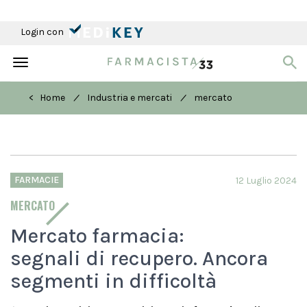
Login con
Toggle
navigation
/
/
< Home
Industria e mercati
mercato
FARMACIE
12 Luglio 2024
MERCATO
Mercato farmacia:
segnali di recupero. Ancora
segmenti in difficoltà