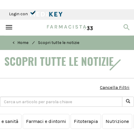
Login con
Toggle
navigation
/
< Home
Scopri tutte le notizie
SCOPRI TUTTE LE NOTIZIE
Cancella Filtri
a e sanità
Farmaci e dintorni
Fitoterapia
Nutrizione