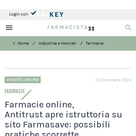
Login con
Toggle
navigation
/
/
< Home
Industria e mercati
farmacie
VENDITE ONLINE
05 Dicembre 2024
FARMACIE
Farmacie online,
Antitrust apre istruttoria su
sito Farmasave: possibili
pratiche scorrette