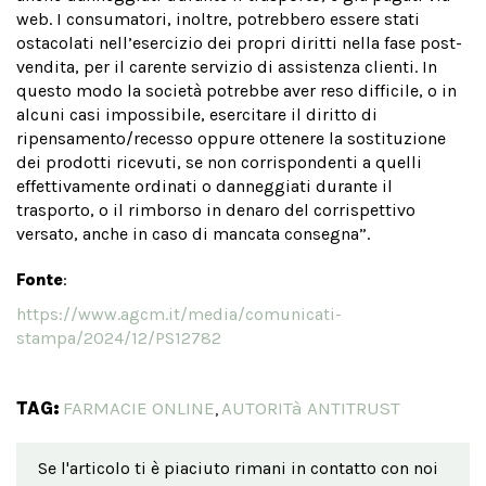
web. I consumatori, inoltre, potrebbero essere stati
ostacolati nell’esercizio dei propri diritti nella fase post-
vendita, per il carente servizio di assistenza clienti. In
questo modo la società potrebbe aver reso difficile, o in
alcuni casi impossibile, esercitare il diritto di
ripensamento/recesso oppure ottenere la sostituzione
dei prodotti ricevuti, se non corrispondenti a quelli
effettivamente ordinati o danneggiati durante il
trasporto, o il rimborso in denaro del corrispettivo
versato, anche in caso di mancata consegna”.
Fonte
:
https://www.agcm.it/media/comunicati-
stampa/2024/12/PS12782
TAG:
FARMACIE ONLINE
AUTORITà ANTITRUST
,
Se l'articolo ti è piaciuto rimani in contatto con noi