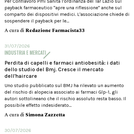
Per Conflavoro Pmi Sanità l'ordinanza del Tar Lazio sul
payback farmaceutico "apre una riflessione" anche sul
comparto dei dispositivi medici. L'associazione chiede di
sospendere il payback per le...
A cura di
Redazione Farmacista33
31/07/2026
INDUSTRIA E MERCATI
Perdita di capelli e farmaci antiobesità: i dati
dello studio del Bmj. Cresce il mercato
dell'haircare
Uno studio pubblicato sul BMJ ha rilevato un aumento
del rischio di alopecia associato ai farmaci Glp-1, gli
autori sottolineano che il rischio assoluto resta basso. Il
possibile effetto indesiderato...
A cura di
Simona Zazzetta
30/07/2026