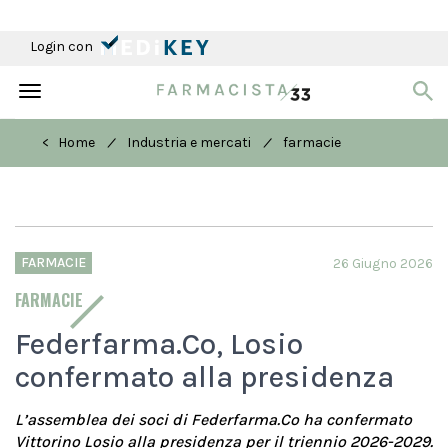
Login con
Toggle
navigation
/
/
< Home
Industria e mercati
farmacie
FARMACIE
26 Giugno 2026
FARMACIE
Federfarma.Co, Losio
confermato alla presidenza
L’assemblea dei soci di Federfarma.Co ha confermato
Vittorino Losio alla presidenza per il triennio 2026-2029.