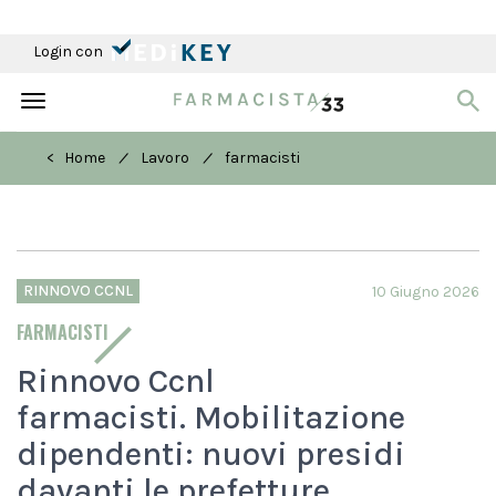
Login con
Toggle
navigation
/
/
< Home
Lavoro
farmacisti
RINNOVO CCNL
10 Giugno 2026
FARMACISTI
Rinnovo Ccnl
farmacisti. Mobilitazione
dipendenti: nuovi presidi
davanti le prefetture