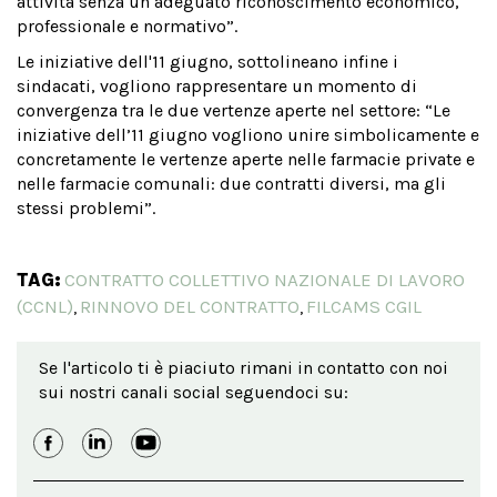
attività senza un adeguato riconoscimento economico,
professionale e normativo”.
Le iniziative dell'11 giugno, sottolineano infine i
sindacati, vogliono rappresentare un momento di
convergenza tra le due vertenze aperte nel settore: “Le
iniziative dell’11 giugno vogliono unire simbolicamente e
concretamente le vertenze aperte nelle farmacie private e
nelle farmacie comunali: due contratti diversi, ma gli
stessi problemi”.
TAG:
CONTRATTO COLLETTIVO NAZIONALE DI LAVORO
(CCNL)
RINNOVO DEL CONTRATTO
FILCAMS CGIL
,
,
Se l'articolo ti è piaciuto rimani in contatto con noi
sui nostri canali social seguendoci su: