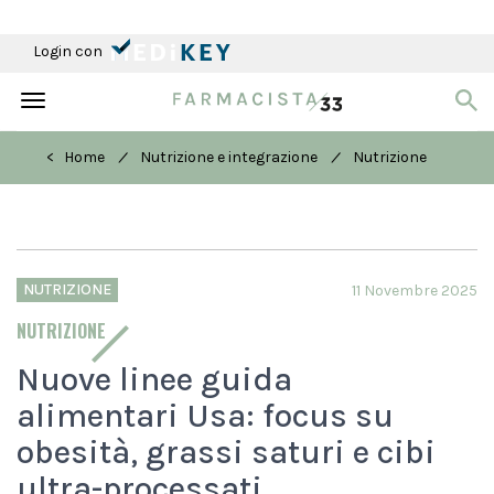
Login con
Toggle
navigation
/
/
< Home
Nutrizione e integrazione
Nutrizione
NUTRIZIONE
11 Novembre 2025
NUTRIZIONE
Nuove linee guida
alimentari Usa: focus su
obesità, grassi saturi e cibi
ultra-processati