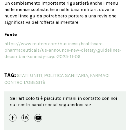
Un cambiamento importante riguarderà anche i menu
nelle mense scolastiche e nelle basi militari, dove le
nuove linee guida potrebbero portare a una revisione
significativa dell’offerta alimentare.
Fonte
https://www.reuters.com/business/healthcare-
pharmaceuticals/us-announce-new-dietary-guidelines-
december-kennedy-says-2025-11-06
TAG:
STATI UNITI
POLITICA SANITARIA
FARMACI
,
,
CONTRO L'OBESITà
Se l'articolo ti è piaciuto rimani in contatto con noi
sui nostri canali social seguendoci su: