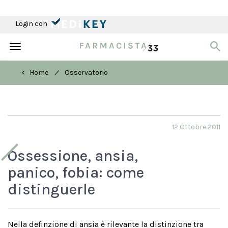
Login con
Toggle
navigation
/
< Home
Osservatorio
12 Ottobre 2011
Ossessione, ansia,
panico, fobia: come
distinguerle
Nella definzione di ansia è rilevante la distinzione tra