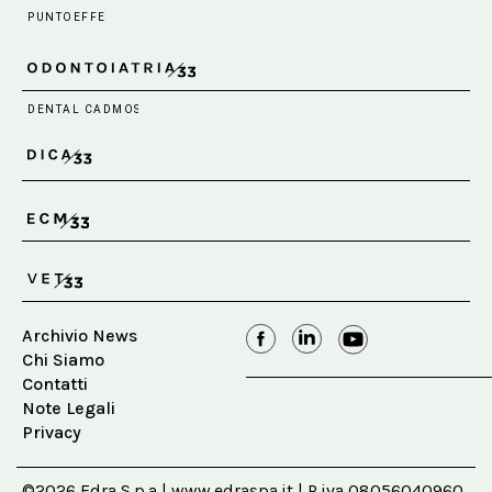
Archivio News
Chi Siamo
Contatti
Note Legali
Privacy
©2026 Edra S.p.a | www.edraspa.it | P.iva 08056040960