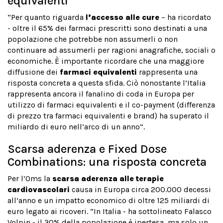
equivalenti
“Per quanto riguarda
l’accesso alle cure
– ha ricordato
- oltre il 65% dei farmaci prescritti sono destinati a una
popolazione che potrebbe non assumerli o non
continuare ad assumerli per ragioni anagrafiche, sociali o
economiche. È importante ricordare che una maggiore
diffusione dei
farmaci equivalenti
rappresenta una
risposta concreta a questa sfida. Ciò nonostante l’Italia
rappresenta ancora il fanalino di coda in Europa per
utilizzo di farmaci equivalenti e il co-payment (differenza
di prezzo tra farmaci equivalenti e brand) ha superato il
miliardo di euro nell’arco di un anno”.
Scarsa aderenza e Fixed Dose
Combinations: una risposta concreta
Per l’Oms la
scarsa aderenza alle terapie
cardiovascolari
causa in Europa circa 200.000 decessi
all’anno e un impatto economico di oltre 125 miliardi di
euro legato ai ricoveri. “In Italia - ha sottolineato Falasco
Volpin - il 30% della popolazione è ipertesa, ma solo un