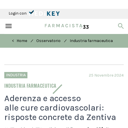
Login con
Toggle
navigation
/
/
< Home
Osservatorio
Industria farmaceutica
INDUSTRIA
25 Novembre 2024
INDUSTRIA FARMACEUTICA
Aderenza e accesso
alle cure cardiovascolari:
risposte concrete da Zentiva