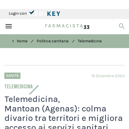
Login con
Toggle
navigation
/
/
< Home
Politica sanitaria
Telemedicina
SANITÀ
19 Dicembre 2023
TELEMEDICINA
Telemedicina,
Mantoan (Agenas): colma
divario tra territori e migliora
accesso ai servizi sanitari