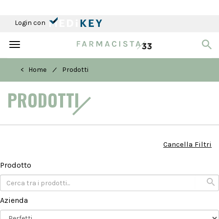
Login con
Toggle
navigation
/
< Home
Prodotti
PRODOTTI
Cancella Filtri
Prodotto
Azienda