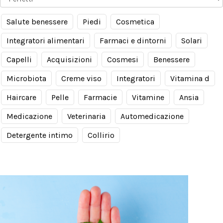
Salute benessere
Piedi
Cosmetica
Integratori alimentari
Farmaci e dintorni
Solari
Capelli
Acquisizioni
Cosmesi
Benessere
Microbiota
Creme viso
Integratori
Vitamina d
Haircare
Pelle
Farmacie
Vitamine
Ansia
Medicazione
Veterinaria
Automedicazione
Detergente intimo
Collirio