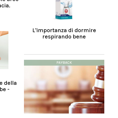
cia.
L'importanza di dormire
respirando bene
PAYBACK
te della
be -