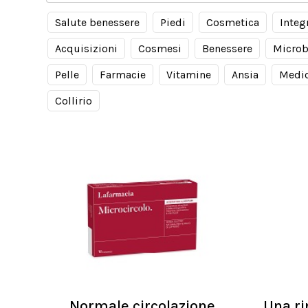
Salute benessere
Piedi
Cosmetica
Integ
Acquisizioni
Cosmesi
Benessere
Microb
Pelle
Farmacie
Vitamine
Ansia
Medic
Collirio
Normale circolazione
Una rin