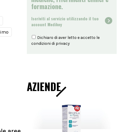
formazione.
Iscriviti al servizio utilizzando il tuo
account Medikey
timo
Dichiaro di aver letto e accetto le
condizioni di
privacy
AZIENDE
ole aree