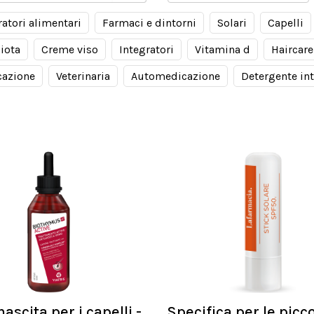
ratori alimentari
Farmaci e dintorni
Solari
Capelli
iota
Creme viso
Integratori
Vitamina d
Haircare
azione
Veterinaria
Automedicazione
Detergente in
ascita per i capelli -
Specifica per le picc