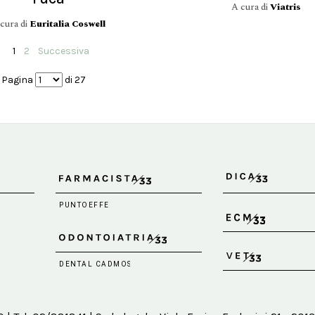
A cura di
Viatris
cura di
Euritalia Coswell
1
2
Successiva
Pagina
di 27