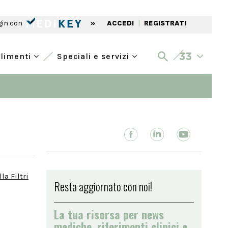
gin con
»
ACCEDI
|
REGISTRATI
alimenti
Speciali e servizi
la Filtri
Resta aggiornato con noi!
La tua risorsa per news
mediche, riferimenti clinici e