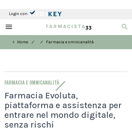
Login con
Toggle
navigation
/
/
< Home
Farmacia e omnicanalità
FARMACIA E OMNICANALITÀ
Farmacia Evoluta,
piattaforma e assistenza per
entrare nel mondo digitale,
senza rischi