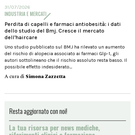
31/07/2026
INDUSTRIA E MERCATI
Perdita di capelli e farmaci antiobesità: i dati
dello studio del Bmj. Cresce il mercato
dell'haircare
Uno studio pubblicato sul BMJ ha rilevato un aumento
del rischio di alopecia associato ai farmaci Glp-1, gli
autori sottolineano che il rischio assoluto resta basso. Il
possibile effetto indesiderato...
A cura di
Simona Zazzetta
Resta aggiornato con noi!
La tua risorsa per news mediche,
riferimenti clinici e formazione.