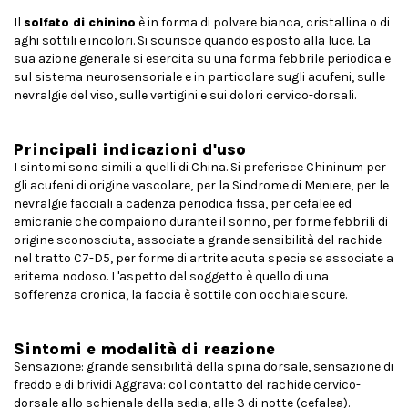
Il
solfato di chinino
è in forma di polvere bianca, cristallina o di
aghi sottili e incolori. Si scurisce quando esposto alla luce. La
sua azione generale si esercita su una forma febbrile periodica e
sul sistema neurosensoriale e in particolare sugli acufeni, sulle
nevralgie del viso, sulle vertigini e sui dolori cervico-dorsali.
Principali indicazioni d'uso
I sintomi sono simili a quelli di China. Si preferisce Chininum per
gli acufeni di origine vascolare, per la Sindrome di Meniere, per le
nevralgie facciali a cadenza periodica fissa, per cefalee ed
emicranie che compaiono durante il sonno, per forme febbrili di
origine sconosciuta, associate a grande sensibilità del rachide
nel tratto C7-D5, per forme di artrite acuta specie se associate a
eritema nodoso. L'aspetto del soggetto è quello di una
sofferenza cronica, la faccia è sottile con occhiaie scure.
Sintomi e modalità di reazione
Sensazione: grande sensibilità della spina dorsale, sensazione di
freddo e di brividi Aggrava: col contatto del rachide cervico-
dorsale allo schienale della sedia, alle 3 di notte (cefalea).