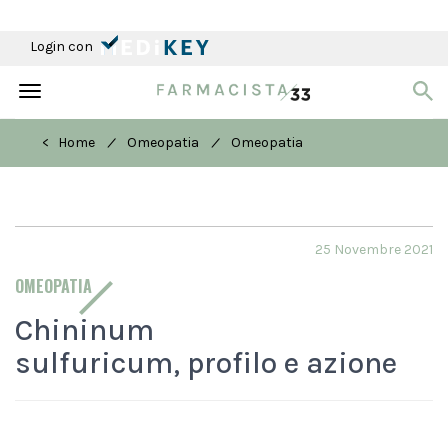
Login con
Toggle
navigation
/
/
< Home
Omeopatia
Omeopatia
25 Novembre 2021
OMEOPATIA
Chininum
sulfuricum, profilo e azione