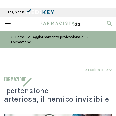
Login con
Toggle
navigation
/
/
< Home
Aggiornamento professionale
Formazione
10 Febbraio 2022
FORMAZIONE
Ipertensione
arteriosa, il nemico invisibile