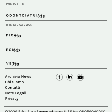
Archivio News
Chi Siamo
Contatti
Note Legali
Privacy
©2026 Edra S.p.a | www.edraspa.it | P.iva 08056040960