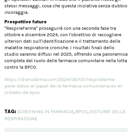
stessi messaggi, cosa che questa iniziativa senza dubbio
incoraggia.
Prospettive future
"RespiraFarma" proseguirà con una seconda fase tra
ottobre e dicembre 2024, con l'obiettivo di raccogliere
ulteriori dati sull'identificazione e il trattamento delle
malattie respiratorie croniche. I risultati finali dello
studio saranno diffusi nel 2025, offrendo una panoramica
completa del ruolo delle farmacie comunitarie nella lotta
contro la BPCO.
https://diariofarma.com/2024/06/05/respirafarma-
pone-datos-al-papel-de-la-farmacia-comunitaria-en-el-
cribado-de-epoc
TAG:
SCREENING IN FARMACIA
BPCO
DISTURBI DELLA
,
,
RESPIRAZIONE