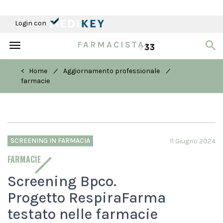
Login con
Toggle
navigation
/
/
< Home
Aggiornamento professionale
farmacie
SCREENING IN FARMACIA
11 Giugno 2024
FARMACIE
Screening Bpco.
Progetto RespiraFarma
testato nelle farmacie