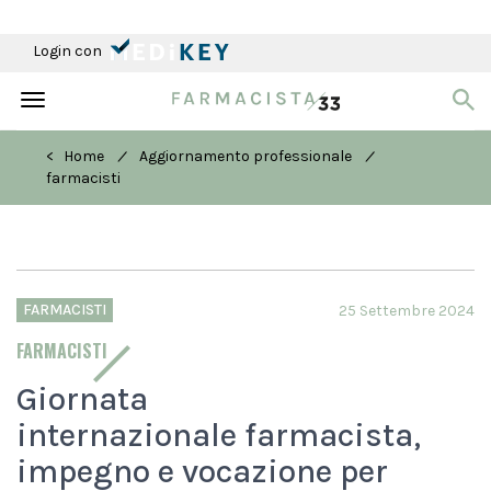
Login con
Toggle
navigation
/
/
< Home
Aggiornamento professionale
farmacisti
FARMACISTI
25 Settembre 2024
FARMACISTI
Giornata
internazionale farmacista,
impegno e vocazione per