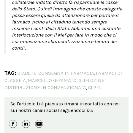
collaterale indotto diretto fa risparmiare le casse
dello Stato. Quindi immagino che questa categoria
possa essere quella da attenzionare per portare il
farmaco vicino al cittadino tenendo sempre
insieme i conti dello Stato. Abbiamo una costante
interlocuzione con il Mef per fare in modo che ci
sia innovazione sburocratizzazione e tenuta dei
conti”.
TAG:
DIABETE
CONSEGNA IN FARMACIA
FARMACI DI
,
,
CLASSE A
MARCELLO GEMMATO
GLIFLOZINE
,
,
,
DISTRIBUZIONE IN CONVENZIONATA
GLP-1
,
Se l'articolo ti è piaciuto rimani in contatto con noi
sui nostri canali social seguendoci su: