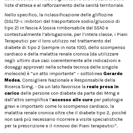
liste d’attesa e al rafforzamento della sanità territoriale.
Nello specifico, la riclassificazione delle gliflozine
(SGLT2-i: inibitori del trasportatore sodio/glucosio di
tipo 2) in fascia A (ossia rimborsabile dal SSN) e
contestualmente l’abrogazione, per l’intera classe, i Piani
Terapeutici per il loro utilizzo nel trattamento del
diabete di tipo 2 (sempre in nota 100), dello scompenso
cardiaco e della malattia renale cronica (da utilizzare
negli ultimi due casi coerentemente alle indicazioni e
dosaggi approvati nella scheda tecnica delle singole
molecole) è “un atto importante” – sottolinea
Gerardo
Medea
, Consigliere Nazionale e Responsabile della
Ricerca Simg. - Da un lato favorisce la
reale presa in
carico
delle persone con diabete da parte dei Mmg e
dall’altro semplifica l’
accesso alle cure
per patologie
gravi e importanti come lo scompenso cardiaco, la
malattia renale cronica oltre che il diabete tipo 2, poiché
non sarà più necessario ricorrere a visite specialistiche
per la prescrizione e il rinnovo dei Piani terapeutici”.