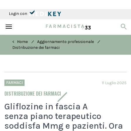
Login con
Toggle
navigation
/
/
< Home
Aggiornamento professionale
Distribuzione dei farmaci
FARMACI
11 Luglio 2025
DISTRIBUZIONE DEI FARMACI
Gliflozine in fascia A
senza piano terapeutico
soddisfa Mmg e pazienti. Ora