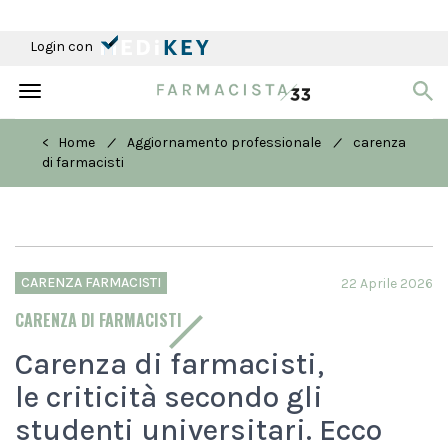
Login con
Toggle
navigation
/
/
< Home
Aggiornamento professionale
carenza
di farmacisti
CARENZA FARMACISTI
22 Aprile 2026
CARENZA DI FARMACISTI
Carenza di farmacisti,
le criticità secondo gli
studenti universitari. Ecco