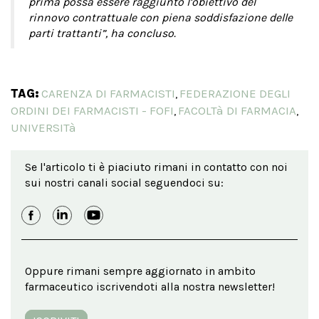
prima possa essere raggiunto l’obiettivo del
rinnovo contrattuale con piena soddisfazione delle
parti trattanti”, ha concluso.
TAG:
CARENZA DI FARMACISTI
FEDERAZIONE DEGLI
,
ORDINI DEI FARMACISTI - FOFI
FACOLTà DI FARMACIA
,
,
UNIVERSITà
Se l'articolo ti è piaciuto rimani in contatto con noi
sui nostri canali social seguendoci su:
Oppure rimani sempre aggiornato in ambito
farmaceutico iscrivendoti alla nostra newsletter!