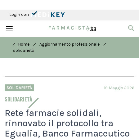
Login con
Toggle
navigation
/
/
< Home
Aggiornamento professionale
solidarietà
SOLIDARIETÀ
19 Maggio 2026
SOLIDARIETÀ
Rete farmacie solidali,
rinnovato il protocollo tra
Egualia, Banco Farmaceutico