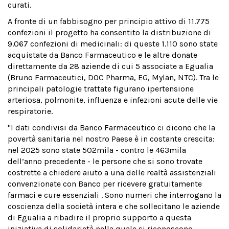
curati.
A fronte di un fabbisogno per principio attivo di 11.775
confezioni il progetto ha consentito la distribuzione di
9.067 confezioni di medicinali: di queste 1.110 sono state
acquistate da Banco Farmaceutico e le altre donate
direttamente da 28 aziende di cui 5 associate a Egualia
(Bruno Farmaceutici, DOC Pharma, EG, Mylan, NTC). Tra le
principali patologie trattate figurano ipertensione
arteriosa, polmonite, influenza e infezioni acute delle vie
respiratorie.
"I dati condivisi da Banco Farmaceutico ci dicono che la
povertà sanitaria nel nostro Paese è in costante crescita:
nel 2025 sono state 502mila - contro le 463mila
dell’anno precedente - le persone che si sono trovate
costrette a chiedere aiuto a una delle realtà assistenziali
convenzionate con Banco per ricevere gratuitamente
farmaci e cure essenziali . Sono numeri che interrogano la
coscienza della società intera e che sollecitano le aziende
di Egualia a ribadire il proprio supporto a questa
iniziativa di solidarietà nella quale si riconoscono