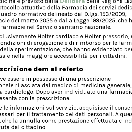
dicina è previsto dalla
Delibera
della Regione Laz
tocollo attuativo della Farmacia dei servizi dedic
 quadro normativo delineato dal D.lgs. 153/2009,
macie del marzo 2025 e dalla Legge 199/2025, che 
 farmacie nel Servizio sanitario nazionale.
usivamente Holter cardiaco e Holter pressorio,
 condizioni di erogazione e di rimborso per le farma
vi della sperimentazione, che hanno evidenziato be
sa e nella maggiore accessibilità per i cittadini.
escrizione dem al referto
eve essere in possesso di una prescrizione
ionale rilasciata dal medico di medicina generale,
sta cardiologo. Dopo aver individuato una farmaci
resenta con la prescrizione.
e le informazioni sul servizio, acquisisce il cons
ssari per il trattamento dei dati personali. A que
, che la annulla come prestazione effettuata e ind
uta dal cittadino.