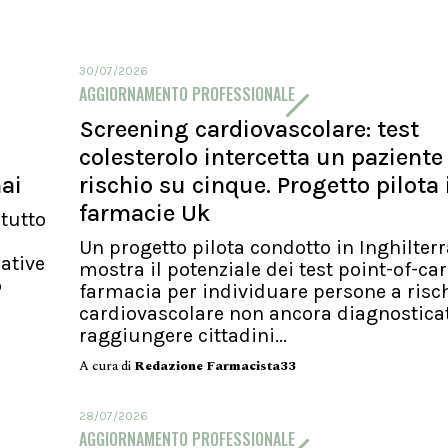
30/07/2026
AGGIORNAMENTO PROFESSIONALE
Screening cardiovascolare: test
colesterolo intercetta un paziente
ai
rischio su cinque. Progetto pilota 
farmacie Uk
tutto
Un progetto pilota condotto in Inghilterr
ative
mostra il potenziale dei test point-of-car
o
farmacia per individuare persone a risc
cardiovascolare non ancora diagnostica
raggiungere cittadini...
A cura di
Redazione Farmacista33
28/07/2026
AGGIORNAMENTO PROFESSIONALE