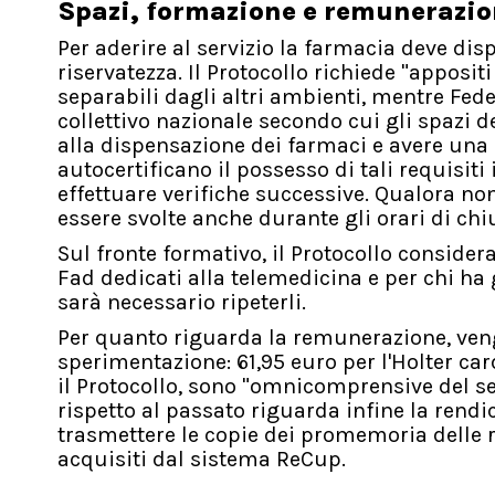
Spazi, formazione e remunerazi
Per aderire al servizio la farmacia deve dis
riservatezza. Il Protocollo richiede "apposit
separabili dagli altri ambienti, mentre Fed
collettivo nazionale secondo cui gli spazi d
alla dispensazione dei farmaci e avere una 
autocertificano il possesso di tali requisit
effettuare verifiche successive. Qualora no
essere svolte anche durante gli orari di chi
Sul fronte formativo, il Protocollo considera
Fad dedicati alla telemedicina e per chi ha
sarà necessario ripeterli.
Per quanto riguarda la remunerazione, veng
sperimentazione: 61,95 euro per l'Holter card
il Protocollo, sono "omnicomprensive del s
rispetto al passato riguarda infine la rend
trasmettere le copie dei promemoria delle ri
acquisiti dal sistema ReCup.