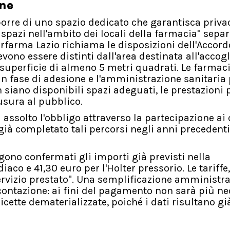
one
porre di uno spazio dedicato che garantisca priva
i spazi nell'ambito dei locali della farmacia" separ
erfarma Lazio richiama le disposizioni dell'Accord
evono essere distinti dall'area destinata all'accog
superficie di almeno 5 metri quadrati. Le farmac
i in fase di adesione e l'amministrazione sanitaria
n siano disponibili spazi adeguati, le prestazioni
usura al pubblico.
 assolto l'obbligo attraverso la partecipazione ai 
 già completato tali percorsi negli anni precedent
ono confermati gli importi già previsti nella
iaco e 41,30 euro per l'Holter pressorio. Le tariffe
ervizio prestato". Una semplificazione amministra
icontazione: ai fini del pagamento non sarà più n
cette dematerializzate, poiché i dati risultano gi