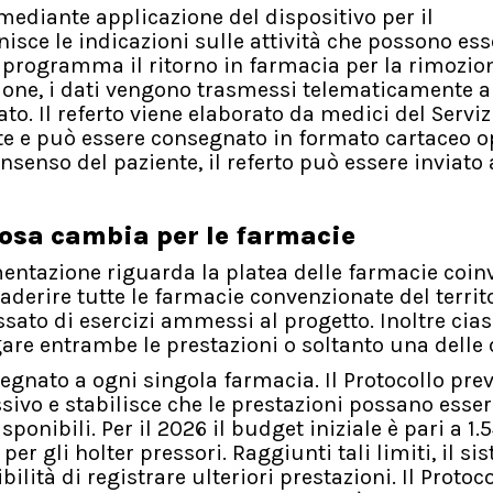
ediante applicazione del dispositivo per il
nisce le indicazioni sulle attività che possono ess
 programma il ritorno in farmacia per la rimozio
zione, i dati vengono trasmessi telematicamente a
ato. Il referto viene elaborato da medici del Serviz
tate e può essere consegnato in formato cartaceo 
senso del paziente, il referto può essere inviato
cosa cambia per le farmacie
mentazione riguarda la platea delle farmacie coinv
erire tutte le farmacie convenzionate del territ
sato di esercizi ammessi al progetto. Inoltre cia
are entrambe le prestazioni o soltanto una delle 
segnato a ogni singola farmacia. Il Protocollo pre
ivo e stabilisce che le prestazioni possano esser
sponibili. Per il 2026 il budget iniziale è pari a 1.
per gli holter pressori. Raggiunti tali limiti, il s
tà di registrare ulteriori prestazioni. Il Protoco