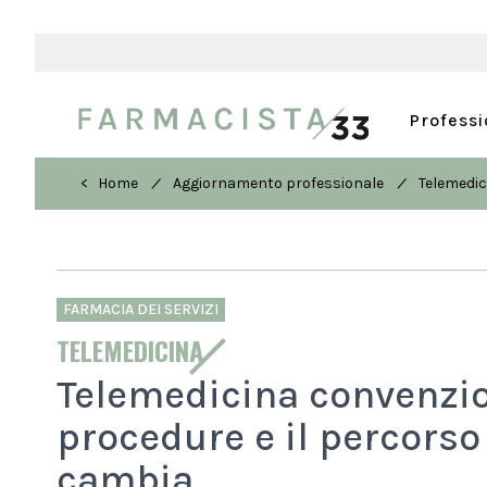
Profess
/
/
< Home
Aggiornamento professionale
Telemedic
FARMACIA DEI SERVIZI
TELEMEDICINA
Telemedicina convenzio
procedure e il percorso
cambia