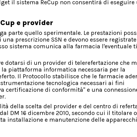
dget il sistema ReCup non consentirà di eseguire 
eCup e provider
arga parte quello sperimentale. Le prestazioni pos
i una prescrizione SSN e devono essere registrate
so sistema comunica alla farmacia l'eventuale t
ve dotarsi di un provider di telerefertazione che m
ia la piattaforma informatica necessaria per la
eferto. Il Protocollo stabilisce che le farmacie ade
e strumentazione tecnologica necessari ai fini
iva certificazione di conformità" e una connession
er.
à della scelta del provider e del centro di referta
al DM 16 dicembre 2010, secondo cui il titolare o
etta installazione e manutenzione delle apparecch