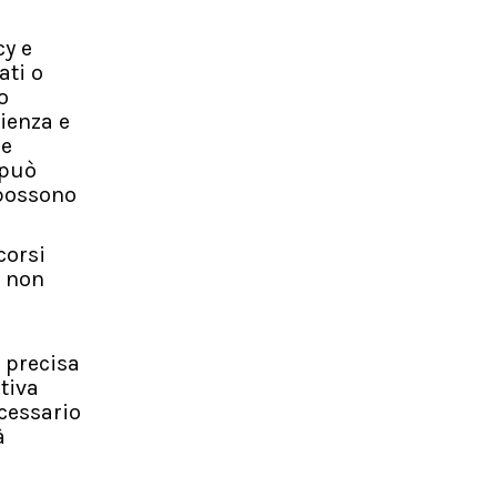
cy e
ati o
o
lienza e
ie
 può
 possono
corsi
i non
, precisa
tiva
ecessario
à