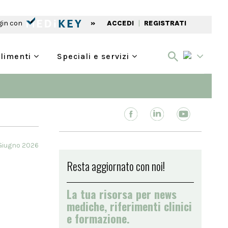
gin con
»
ACCEDI
|
REGISTRATI
alimenti
Speciali e servizi
 Giugno 2026
Resta aggiornato con noi!
La tua risorsa per news
mediche, riferimenti clinici
e formazione.