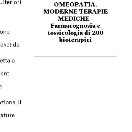
ulteriori
OMEOPATIA.
MODERNE TERAPIE
MEDICHE -
Farmacognosia e
tossicologia di 200
sono
bioterapici
icket da
etta a
renti
e
zione. Il
iature