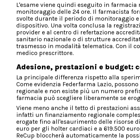
L'esame viene quindi eseguito in farmacia m
monitoraggio delle 24 ore. Il farmacista for
svolte durante il periodo di monitoraggio e
dispositivo. Una volta conclusa la registra
provider e al centro di refertazione accredit
sanitario nazionale o di strutture accredi
trasmesso in modalità telematica. Con il con
medico prescrittore.
Adesione, prestazioni e budget: 
La principale differenza rispetto alla speri
Come evidenzia Federfarma Lazio, possono ad
regionale e non esiste più un numero prefis
farmacia può scegliere liberamente se erog
Viene meno anche il tetto di prestazioni as
infatti un finanziamento regionale compless
erogate fino all'esaurimento delle risorse di
euro per gli holter cardiaci e a 619.500 euro 
ReCup bloccherà automaticamente la possibili