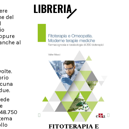
LIBRERIA
ere
ne del
l
io
oppure
 anche al
olte.
orio
scuna
due.
vede
e
548.750
istema
llo
FITOTERAPIA E