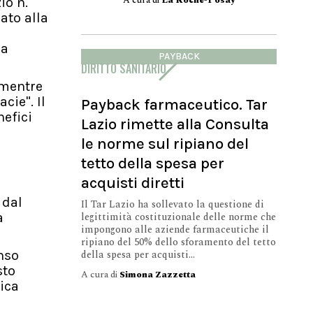
A cura di
La Roche-Posay
io n.
ato alla
ha
PAYBACK
DIRITTO SANITARIO
 mentre
cie". Il
Payback farmaceutico. Tar
nefici
Lazio rimette alla Consulta
le norme sul ripiano del
tetto della spesa per
acquisti diretti
 dal
Il Tar Lazio ha sollevato la questione di
a
legittimità costituzionale delle norme che
impongono alle aziende farmaceutiche il
ripiano del 50% dello sforamento del tetto
enso
della spesa per acquisti...
sto
A cura di
Simona Zazzetta
ica