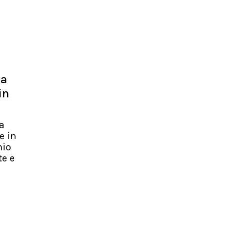
 a
in
a
e in
hio
te e