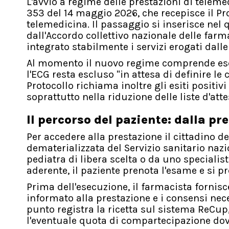
L'avvio a regime delle prestazioni di teleme
353 del 14 maggio 2026, che recepisce il Pro
telemedicina. Il passaggio si inserisce nel
dall'Accordo collettivo nazionale delle far
integrato stabilmente i servizi erogati dalle
Al momento il nuovo regime comprende escl
l'ECG resta escluso "in attesa di definire le
Protocollo richiama inoltre gli esiti positi
soprattutto nella riduzione delle liste d'atte
Il percorso del paziente: dalla pr
Per accedere alla prestazione il cittadino d
dematerializzata del Servizio sanitario naz
pediatra di libera scelta o da uno speciali
aderente, il paziente prenota l'esame e si p
Prima dell'esecuzione, il farmacista fornisc
informato alla prestazione e i consensi nece
punto registra la ricetta sul sistema ReCup
l'eventuale quota di compartecipazione dov