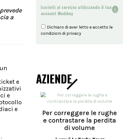
Iscriviti al servizio utilizzando il tuo
 prevede
account Medikey
cia a
Dichiaro di aver letto e accetto le
condizioni di
privacy
 un
AZIENDE
icket e
izzativi
ci e
rotocollo
diaci e
Per correggere le rughe
e contrastare la perdita
di volume