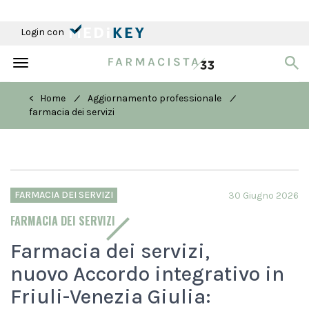
Login con
Toggle
navigation
/
/
< Home
Aggiornamento professionale
farmacia dei servizi
FARMACIA DEI SERVIZI
30 Giugno 2026
FARMACIA DEI SERVIZI
Farmacia dei servizi,
nuovo Accordo integrativo in
Friuli-Venezia Giulia: