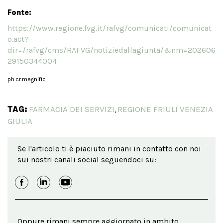
Fonte:
https://www.regione.fvg.it/rafvg/comunicati/comunicat
o.act?
dir=/rafvg/cms/RAFVG/notiziedallagiunta/&nm=202606
29150344004
ph.cr.magnific
TAG:
FARMACIA DEI SERVIZI
REGIONE FRIULI VENEZIA
,
GIULIA
Se l'articolo ti è piaciuto rimani in contatto con noi
sui nostri canali social seguendoci su:
Oppure rimani sempre aggiornato in ambito