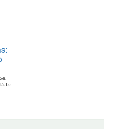
ms:
o
elf-
tà. Le