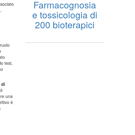
Farmacognosia
ssociato
i
,
e tossicologia di
200 bioterapici
 ruolo
e
ato
o test,
no
 di
li
are una
ettivo è
n