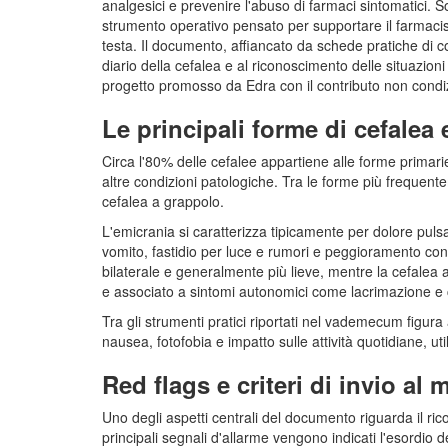
analgesici e prevenire l'abuso di farmaci sintomatici. S
strumento operativo pensato per supportare il farmacist
testa. Il documento, affiancato da schede pratiche di co
diario della cefalea e al riconoscimento delle situazion
progetto promosso da Edra con il contributo non condizi
Le principali forme di cefalea
Circa l'80% delle cefalee appartiene alle forme primar
altre condizioni patologiche. Tra le forme più frequente
cefalea a grappolo.
L'emicrania si caratterizza tipicamente per dolore puls
vomito, fastidio per luce e rumori e peggioramento con l'
bilaterale e generalmente più lieve, mentre la cefalea 
e associato a sintomi autonomici come lacrimazione e
Tra gli strumenti pratici riportati nel vademecum figu
nausea, fotofobia e impatto sulle attività quotidiane, u
Red flags e criteri di invio al
Uno degli aspetti centrali del documento riguarda il ri
principali segnali d'allarme vengono indicati l'esordio 