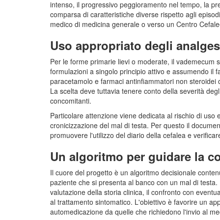
intenso, il progressivo peggioramento nel tempo, la pres
comparsa di caratteristiche diverse rispetto agli episodi 
medico di medicina generale o verso un Centro Cefal
Uso appropriato degli analges
Per le forme primarie lievi o moderate, il vademecum so
formulazioni a singolo principio attivo e assumendo il fa
paracetamolo e farmaci antinfiammatori non steroidei c
La scelta deve tuttavia tenere conto della severità degli
concomitanti.
Particolare attenzione viene dedicata al rischio di uso 
cronicizzazione del mal di testa. Per questo il docume
promuovere l'utilizzo del diario della cefalea e verifica
Un algoritmo per guidare la c
Il cuore del progetto è un algoritmo decisionale conte
paziente che si presenta al banco con un mal di testa.
valutazione della storia clinica, il confronto con eventua
al trattamento sintomatico. L'obiettivo è favorire un appr
automedicazione da quelle che richiedono l'invio al me