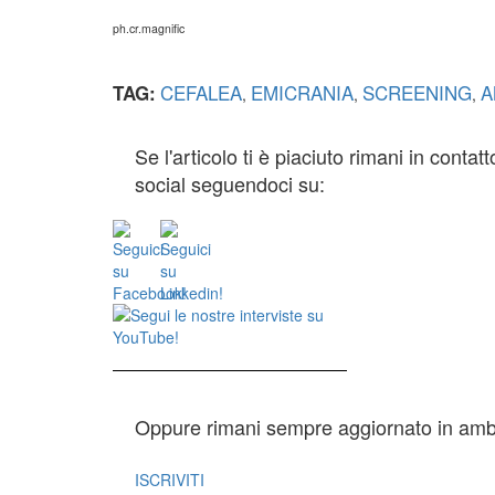
ph.cr.magnific
CEFALEA
EMICRANIA
SCREENING
A
TAG:
,
,
,
Se l'articolo ti è piaciuto rimani in contat
social seguendoci su:
Oppure rimani sempre aggiornato in ambit
ISCRIVITI