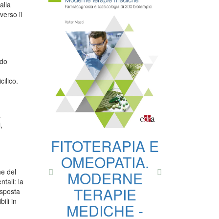
alla
verso il
ndo
ilico.
a
,
FITOTERAPIA E
OMEOPATIA.
ne del
MODERNE
tali: la
TERAPIE
isposta
ili in
MEDICHE -