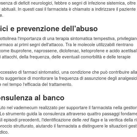
enza di deficit neurologici, febbre o segni di infezione sistemica, oltre 
abituali. In questi casi il farmacista è chiamato a indirizzare il paziente 
ee.
ici e prevenzione dell'abuso
ttolinea l'importanza di una terapia sintomatica tempestiva, privilegia
rmaco ai primi segni dell'attacco. Tra le molecole utilizzabili rientrano
ome ibuprofene, naprossene, diclofenac, ketoprofene e acido acetilsalic
 attacchi, della frequenza, delle eventuali comorbilità e delle terapie
eccessivo di farmaci sintomatici, una condizione che può contribuire all
nto suggerisce di monitorare la frequenza di assunzione degli analgesici
re nel tempo l'efficacia del trattamento.
onsulenza al banco
nuto nel vademecum realizzato per supportare il farmacista nella gestio
 Lo strumento guida la consulenza attraverso quattro passaggi fondamen
li episodi precedenti, l'identificazione delle
red flags
e la verifica della r
occio strutturato, aiutando il farmacista a distinguere le situazioni gestib
dico.