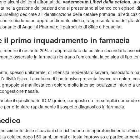
ono alcuni dei temi affrontati dal
vademecum
Liberi dalla cefalea
, uno
a nella gestione dei pazienti che si presentano al banco con episodi di
unselling dedicate all'identificazione delle cefalee primarie, all'educazi
i che richiedono un approfondimento clinico, rappresenta uno dei pilastr
onante di Angelini Pharma e il patrocinio di Sifac e Fenagifar.
 e il primo inquadramento in farmacia
ie, mentre il restante 20% è rappresentato da cefalee secondarie assoc
mente osservate in farmacia rientrano l'emicrania, la cefalea di tipo ten
ante, spesso unilaterale, di intensità moderata o severa, associato a n
attività fisica. La cefalea di tipo tensivo presenta invece un dolore costr
a grappolo si manifesta con dolore molto intenso localizzato intorno a u
 congestione nasale.
ra anche il questionario ID-Migraine, composto da tre semplici domande 
tile per orientare rapidamente il sospetto diagnostico in farmacia.
 medico
conoscimento delle situazioni che richiedono un approfondimento clinico.
della cefalea dopo i 50 anni, un mal di testa improvviso e particolarment