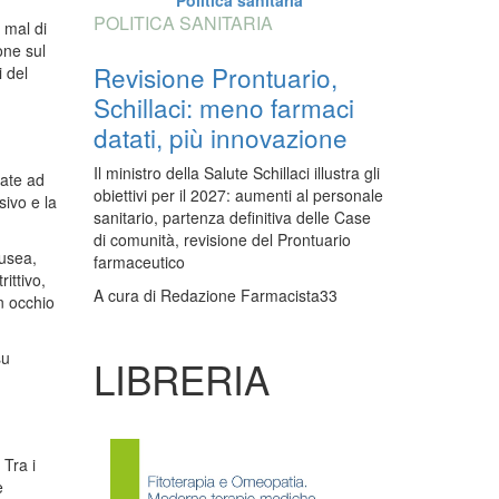
Politica sanitaria
POLITICA SANITARIA
 mal di
one sul
Revisione Prontuario,
i del
Schillaci: meno farmaci
datati, più innovazione
Il ministro della Salute Schillaci illustra gli
iate ad
obiettivi per il 2027: aumenti al personale
sivo e la
sanitario, partenza definitiva delle Case
di comunità, revisione del Prontuario
ausea,
farmaceutico
ittivo,
A cura di
Redazione Farmacista33
n occhio
su
LIBRERIA
 Tra i
e