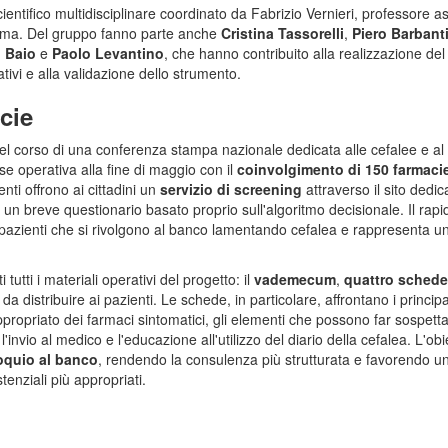
ientifico multidisciplinare coordinato da Fabrizio Vernieri, professore a
Roma. Del gruppo fanno parte anche
Cristina Tassorelli
,
Piero Barbant
o Baio
e
Paolo Levantino
, che hanno contribuito alla realizzazione del
tivi e alla validazione dello strumento.
cie
el corso di una conferenza stampa nazionale dedicata alle cefalee e al
ase operativa alla fine di maggio con il
coinvolgimento di 150 farmaci
nti offrono ai cittadini un
servizio di screening
attraverso il sito dedic
o un breve questionario basato proprio sull'algoritmo decisionale. Il rapid
 pazienti che si rivolgono al banco lamentando cefalea e rappresenta u
tutti i materiali operativi del progetto: il
vademecum
,
quattro schede
 distribuire ai pazienti. Le schede, in particolare, affrontano i principa
appropriato dei farmaci sintomatici, gli elementi che possono far sospett
invio al medico e l'educazione all'utilizzo del diario della cefalea. L'obi
loquio al banco
, rendendo la consulenza più strutturata e favorendo u
tenziali più appropriati.