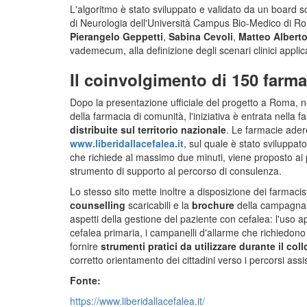
L'algoritmo è stato sviluppato e validato da un board sc
di Neurologia dell'Università Campus Bio-Medico di 
Pierangelo Geppetti
,
Sabina Cevoli
,
Matteo Albert
vademecum, alla definizione degli scenari clinici applica
Il coinvolgimento di 150 farma
Dopo la presentazione ufficiale del progetto a Roma, n
della farmacia di comunità, l'iniziativa è entrata nella f
distribuite sul territorio nazionale
. Le farmacie adere
www.liberidallacefalea.it
, sul quale è stato sviluppat
che richiede al massimo due minuti, viene proposto ai
strumento di supporto al percorso di consulenza.
Lo stesso sito mette inoltre a disposizione dei farmacisti 
counselling
scaricabili e la
brochure
della campagna da
aspetti della gestione del paziente con cefalea: l'uso 
cefalea primaria, i campanelli d'allarme che richiedono l'
fornire
strumenti pratici da utilizzare durante il col
corretto orientamento dei cittadini verso i percorsi assis
Fonte:
https://www.liberidallacefalea.it/