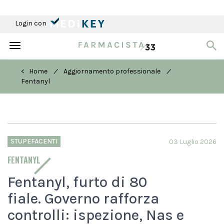
Login con
Toggle
navigation
/
/
< Home
Aggiornamento professionale
Fentanyl
STUPEFACENTI
03 Luglio 2026
FENTANYL
Fentanyl, furto di 80
fiale. Governo rafforza
controlli: ispezione, Nas e