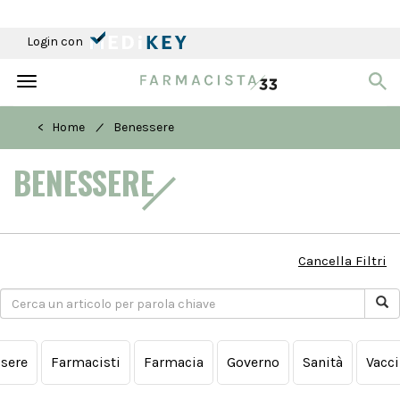
Login con
Toggle
navigation
/
< Home
Benessere
BENESSERE
Cancella Filtri
ssere
Farmacisti
Farmacia
Governo
Sanità
Vacci