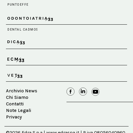
Archivio News
Chi Siamo
Contatti
Note Legali
Privacy
©2026 Edra S.p.a | www.edraspa.it | P.iva 08056040960