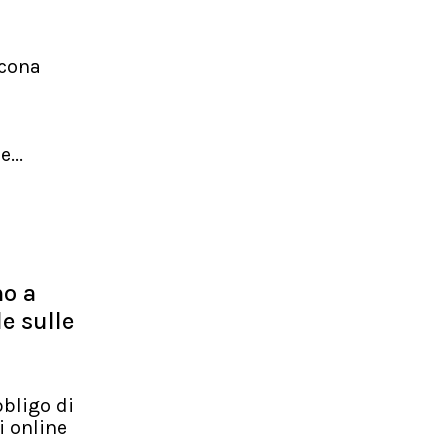
ncona
...
no a
le sulle
bbligo di
i online