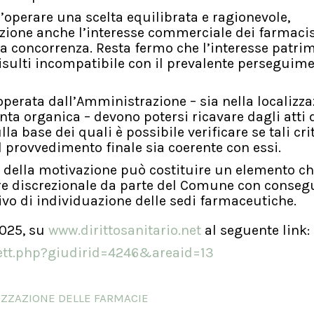
’operare una scelta equilibrata e ragionevole,
zione anche l’interesse commerciale dei farmacis
la concorrenza. Resta fermo che l’interesse patri
risulti incompatibile con il prevalente perseguim
ta operata dall’Amministrazione – sia nella localizz
anta organica – devono potersi ricavare dagli atti 
base dei quali è possibile verificare se tali crit
il provvedimento finale sia coerente con essi.
nza della motivazione può costituire un elemento c
tere discrezionale da parte del Comune con conse
o di individuazione delle sedi farmaceutiche.
2025, su
www.dirittosanitario.net
al seguente link:
rdett.php?giudirid=4246&areaid=13
IZZAZIONE DELLE FARMACIE