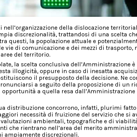
 nell’organizzazione della dislocazione territoria
pia discrezionalità, trattandosi di una scelta ch
: tra questi, la popolazione attuale e potenzialmen
elle vie di comunicazione e dei mezzi di trasporto,
aree del territorio.
colate, la scelta conclusiva dell’Amministrazione è
esta illogicità, oppure in caso di inesatta acquisi
ostituiscono il presupposto della decisione. Ne c
ronunciarsi a seguito della proposizione di un ri
i opportunità a quella resa dall’Amministrazione
ua distribuzione concorrono, infatti, plurimi fattor
ggiori necessità di fruizione del servizio che si 
e valutazioni ambientali, topografiche e di viabilità
enti che rientrano nell’area del merito amministra
oni ampiamente discrezionali.