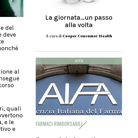
La giornata…un passo
alla volta
le del
e deve
A cura di
Cooper Consumer Health
te
 nonché
AIFA
zione al
onsegue
corso
i, quali
avvertono
, e le
FARMACI RIMBORSABILI
tivo e