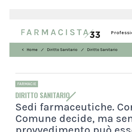
Profess
/
/
< Home
Diritto Sanitario
Diritto Sanitario
FARMACIE
DIRITTO SANITARIO
Sedi farmaceutiche. Cons
Comune decide, ma senz
provvedimento può ess