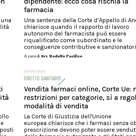
on
dipendente: ecco cosa rischia la
farmacia
i una
Una sentenza della Corte d’Appello di A
lità
chiarisce quando il rapporto di lavoro
autonomo del farmacista può essere
riqualificato come subordinato e le
conseguenze contributive e sanzionatorie
A cura di
Avv. Rodolfo Pacifico
22/06/2026
DIRITTO SANITARIO
i
Vendita farmaci online, Corte Ue: 
ità
restrizioni per categorie, sì a rego
modalità di vendita
ollo
La Corte di Giustizia dell'Unione
le
europea chiarisce che i farmaci senza o
oposti
prescrizione devono poter essere vendut