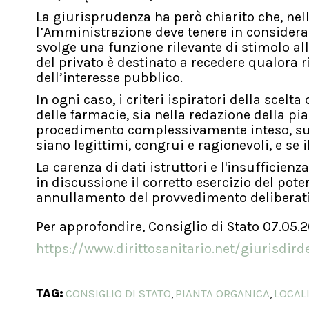
La giurisprudenza ha però chiarito che, nell
l’Amministrazione deve tenere in considera
svolge una funzione rilevante di stimolo al
del privato è destinato a recedere qualora 
dell’interesse pubblico.
In ogni caso, i criteri ispiratori della scel
delle farmacie, sia nella redazione della pi
procedimento complessivamente inteso, sulla 
siano legittimi, congrui e ragionevoli, e se 
La carenza di dati istruttori e l'insufficie
in discussione il corretto esercizio del po
annullamento del provvedimento deliberativ
Per approfondire, Consiglio di Stato 07.05.
https://www.dirittosanitario.net/giurisdi
TAG:
CONSIGLIO DI STATO
PIANTA ORGANICA
LOCAL
,
,