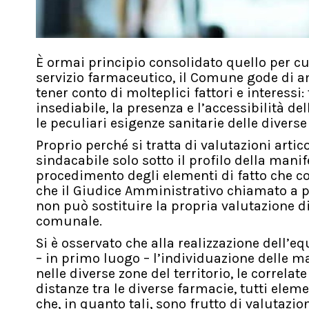
È ormai principio consolidato quello per cui
servizio farmaceutico, il Comune gode di am
tener conto di molteplici fattori e interessi
insediabile, la presenza e l’accessibilità d
le peculiari esigenze sanitarie delle diverse 
Proprio perché si tratta di valutazioni arti
sindacabile solo sotto il profilo della manif
procedimento degli elementi di fatto che c
che il Giudice Amministrativo chiamato a p
non può sostituire la propria valutazione d
comunale.
Si è osservato che alla realizzazione dell’eq
– in primo luogo – l’individuazione delle ma
nelle diverse zone del territorio, le correlat
distanze tra le diverse farmacie, tutti elem
che, in quanto tali, sono frutto di valutazi