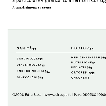
a particolare vigilanza. Lo afferma il Consigl
A cura di
Simona Zazzetta
©2026 Edra S.p.a | www.edraspa.it | P.iva 08056040960 |