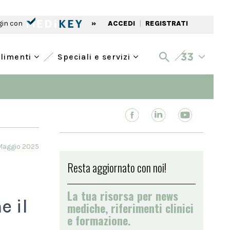
gin con
»
ACCEDI
|
REGISTRATI
alimenti
Speciali e servizi
Maggio 2025
Resta aggiornato con noi!
La tua risorsa per news
e il
mediche, riferimenti clinici
e formazione.