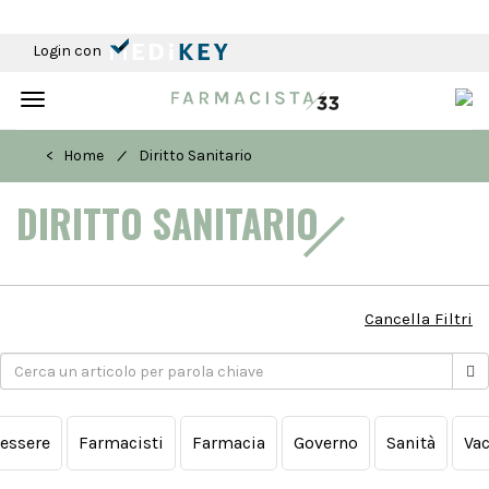
Login con
Toggle
navigation
/
< Home
Diritto Sanitario
DIRITTO SANITARIO
Cancella Filtri
essere
Farmacisti
Farmacia
Governo
Sanità
Vac