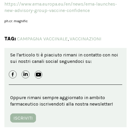
https://www.ema.europa.eu/en/news/ema-launches-
new-advisory-group-vaccine-confidence
ph.cr. magnific
TAG:
CAMPAGNA VACCINALE
VACCINAZIONI
,
Se l'articolo ti è piaciuto rimani in contatto con noi
sui nostri canali social seguendoci su:
Oppure rimani sempre aggiornato in ambito
farmaceutico iscrivendoti alla nostra newsletter!
ISCRIVITI