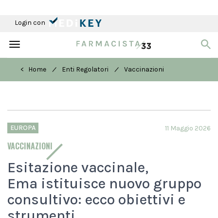
Login con
Toggle
navigation
/
/
< Home
Enti Regolatori
Vaccinazioni
EUROPA
11 Maggio 2026
VACCINAZIONI
Esitazione vaccinale,
Ema istituisce nuovo gruppo
consultivo: ecco obiettivi e
strumenti