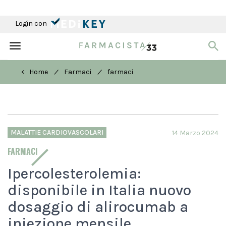
Login con
Toggle
navigation
/
/
< Home
Farmaci
farmaci
MALATTIE CARDIOVASCOLARI
14 Marzo 2024
FARMACI
Ipercolesterolemia:
disponibile in Italia nuovo
dosaggio di alirocumab a
iniezione mensile