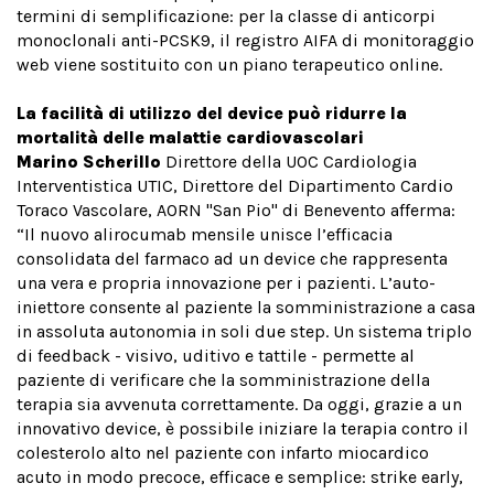
termini di semplificazione: per la classe di anticorpi
monoclonali anti-PCSK9, il registro AIFA di monitoraggio
web viene sostituito con un piano terapeutico online.
La facilità di utilizzo del device può ridurre la
mortalità delle malattie cardiovascolari
Marino Scherillo
Direttore della UOC Cardiologia
Interventistica UTIC, Direttore del Dipartimento Cardio
Toraco Vascolare, AORN "San Pio" di Benevento afferma:
“Il nuovo alirocumab mensile unisce l’efficacia
consolidata del farmaco ad un device che rappresenta
una vera e propria innovazione per i pazienti. L’auto-
iniettore consente al paziente la somministrazione a casa
in assoluta autonomia in soli due step. Un sistema triplo
di feedback - visivo, uditivo e tattile - permette al
paziente di verificare che la somministrazione della
terapia sia avvenuta correttamente. Da oggi, grazie a un
innovativo device, è possibile iniziare la terapia contro il
colesterolo alto nel paziente con infarto miocardico
acuto in modo precoce, efficace e semplice: strike early,