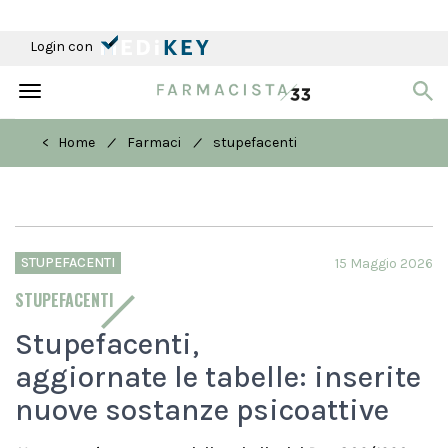
Login con
Toggle
navigation
/
/
< Home
Farmaci
stupefacenti
STUPEFACENTI
15 Maggio 2026
STUPEFACENTI
Stupefacenti,
aggiornate le tabelle: inserite
nuove sostanze psicoattive