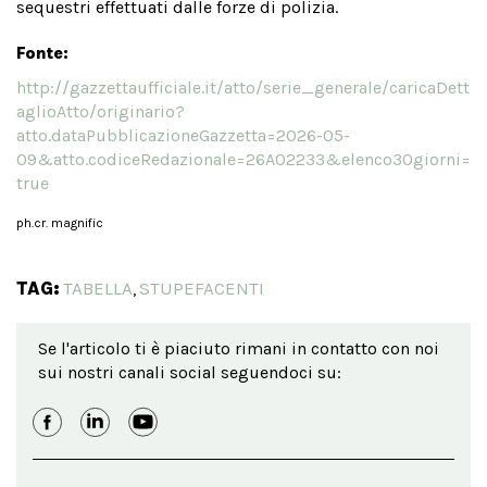
sequestri effettuati dalle forze di polizia.
Fonte:
http://gazzettaufficiale.it/atto/serie_generale/caricaDett
aglioAtto/originario?
atto.dataPubblicazioneGazzetta=2026-05-
09&atto.codiceRedazionale=26A02233&elenco30giorni=
true
ph.cr. magnific
TAG:
TABELLA
STUPEFACENTI
,
Se l'articolo ti è piaciuto rimani in contatto con noi
sui nostri canali social seguendoci su: