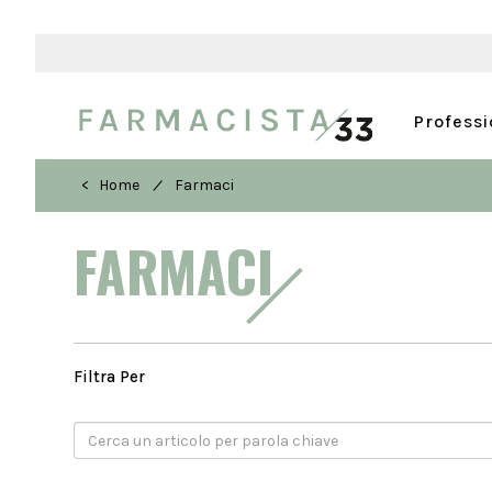
Profess
/
< Home
Farmaci
FARMACI
Filtra Per