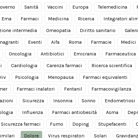
overno
Sanità
Vaccini
Europa
Telemedicina
Ema
Farmaci
Medicina
Ricerca
Integratori ali
zione intermedia
Omeopatia
Diritto sanitario
Galen
magranti
Eventi
Aifa
Roma
Farmacie
Medici
Oncologia
Antibiotici
Emicrania
Farmaceutica
i
Cardiologia
Carenza farmaci
Ricerca scientifica
Hiv
Psicologia
Menopausa
Farmaci equivalenti
imer
Farmaci inalatori
Fentanil
Farmacovigilanza
azioni
Sicurezza
Insonnia
Sonno
Endometriosi
ologia
Influenza
Farmaci antiobesità
Asma
Depr
Sicurezza farmaci
Fumo
Doping
Stupefacenti
imilari
Dolore
Virus respiratori
Solari
Gravidan