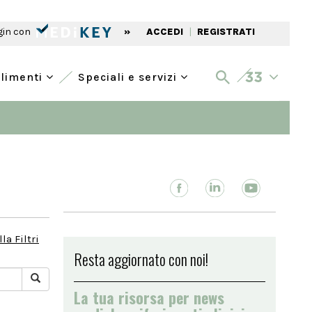
gin con
»
ACCEDI
|
REGISTRATI
alimenti
Speciali e servizi
la Filtri
Resta aggiornato con noi!
La tua risorsa per news