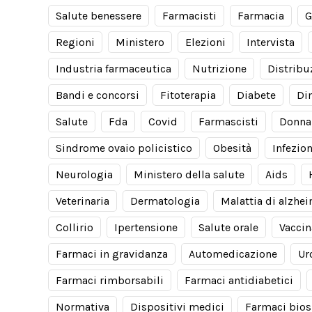
Salute benessere
Farmacisti
Farmacia
G
Regioni
Ministero
Elezioni
Intervista
Industria farmaceutica
Nutrizione
Distribu
Bandi e concorsi
Fitoterapia
Diabete
Di
Salute
Fda
Covid
Farmascisti
Donna
Sindrome ovaio policistico
Obesità
Infezion
Neurologia
Ministero della salute
Aids
Veterinaria
Dermatologia
Malattia di alzhe
Collirio
Ipertensione
Salute orale
Vaccin
Farmaci in gravidanza
Automedicazione
Ur
Farmaci rimborsabili
Farmaci antidiabetici
Normativa
Dispositivi medici
Farmaci bios