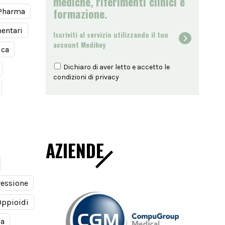
mediche, riferimenti clinici e
formazione.
Pharma
mentari
Iscriviti al servizio utilizzando il tuo
account Medikey
ica
Dichiaro di aver letto e accetto le
condizioni di
privacy
AZIENDE
essione
Oppioidi
za