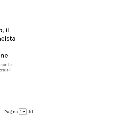
 il
acista
one
aumento
rale il
Pagina
di 1