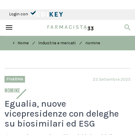
Login con
Toggle
navigation
/
/
< Home
Industria e mercati
nomine
PHARMA
23 Settembre 2025
NOMINE
Egualia, nuove
vicepresidenze con deleghe
su biosimilari ed ESG