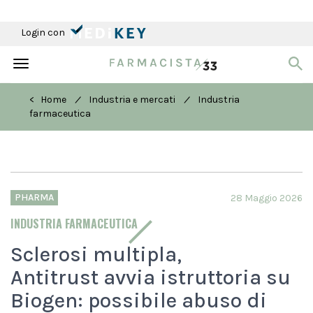
Login con
Toggle
navigation
/
/
< Home
Industria e mercati
Industria
farmaceutica
PHARMA
28 Maggio 2026
INDUSTRIA FARMACEUTICA
Sclerosi multipla,
Antitrust avvia istruttoria su
Biogen: possibile abuso di