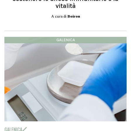
vitalità
A cura di
Boiron
GALENICA
GALENICA