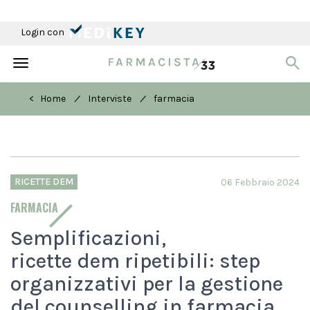
Login con
Toggle
navigation
/
/
< Home
Interviste
farmacia
RICETTE DEM
06 Febbraio 2024
FARMACIA
Semplificazioni,
ricette dem ripetibili: step
organizzativi per la gestione
del counselling in farmacia