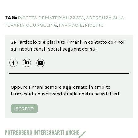
TAG:
RICETTA DEMATERIALIZZATA
ADERENZA ALLA
,
TERAPIA
COUNSELING
FARMACIE
RICETTE
,
,
,
Se l'articolo ti è piaciuto rimani in contatto con noi
sui nostri canali social seguendoci su:
Oppure rimani sempre aggiornato in ambito
farmaceutico iscrivendoti alla nostra newsletter!
ISCRIVITI
POTREBBERO INTERESSARTI ANCHE