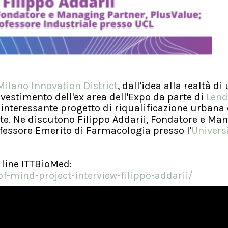
ilano Innovation District
, dall'idea alla realtà d
investimento dell'ex area dell'Expo da parte di
Lend
un interessante progetto di riqualificazione urbana
te. Ne discutono Filippo Addarii, Fondatore e Ma
ofessore Emerito di Farmacologia presso l'
Universi
n line ITTBioMed:
f-mind-project-interview-filippo-addarii/