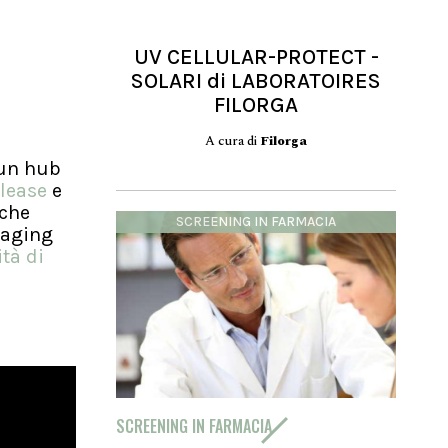
UV CELLULAR-PROTECT -
SOLARI di LABORATOIRES
FILORGA
A cura di
Filorga
i un hub
lease
e
 che
SCREENING IN FARMACIA
naging
tà di
SCREENING IN FARMACIA