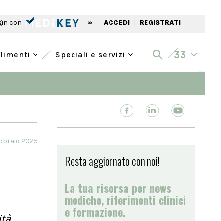
gin con
»
ACCEDI
|
REGISTRATI
alimenti
Speciali e servizi
ebbraio 2025
Resta aggiornato con noi!
La tua risorsa per news
mediche, riferimenti clinici
e formazione.
ità