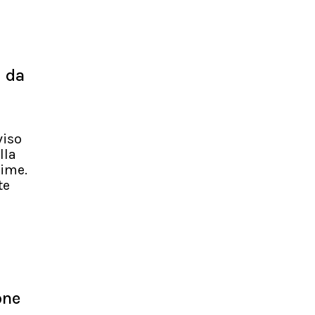
i da
viso
lla
time.
te
one