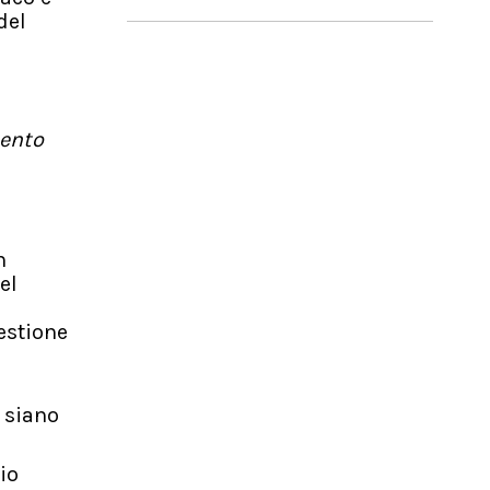
del
mento
n
el
estione
e siano
io