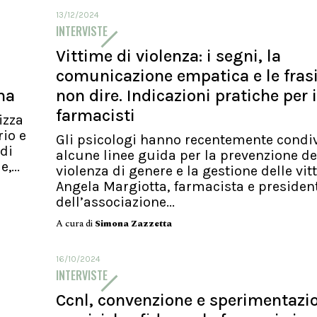
13/12/2024
INTERVISTE
Vittime di violenza: i segni, la
comunicazione empatica e le fras
na
non dire. Indicazioni pratiche per i
farmacisti
izza
rio e
Gli psicologi hanno recentemente condi
di
alcune linee guida per la prevenzione de
,...
violenza di genere e la gestione delle vit
Angela Margiotta, farmacista e presiden
dell’associazione...
A cura di
Simona Zazzetta
16/10/2024
INTERVISTE
Ccnl, convenzione e sperimentazi