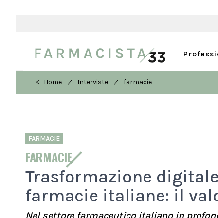
Profess
/
/
< Home
Interviste
farmacie
FARMACIE
FARMACIE
Trasformazione digitale
farmacie italiane: il va
Nel settore farmaceutico italiano in profo