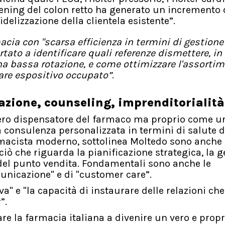
ening del colon retto ha generato un incremento 
delizzazione della clientela esistente”.
macia con "scarsa efficienza in termini di gestione
ato a identificare quali referenze dismettere, in
na bassa rotazione, e come ottimizzare l'assorti
eare espositivo occupato”
.
sazione, counseling, imprenditorialità
mero dispensatore del farmaco ma proprio come u
a consulenza personalizzata in termini di salute d
rmacista moderno, sottolinea Moltedo sono anche
ò che riguarda la pianificazione strategica, la g
 del punto vendita. Fondamentali sono anche le
nicazione" e di "customer care”.
a" e "la capacità di instaurare delle relazioni ch
”.
are la farmacia italiana a divenire un vero e propr