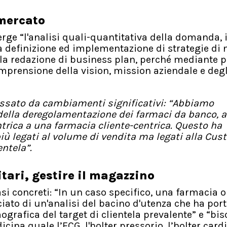
 mercato
merge “l'analisi quali-quantitativa della domanda, 
 la definizione ed implementazione di strategie di
 la redazione di business plan, perché mediante p
comprensione della vision, mission aziendale e degl
eressato da cambiamenti significativi: “Abbiamo
o della deregolamentazione dei farmaci da banco, 
rica a una farmacia cliente-centrica. Questo ha
iù legati al volume di vendita ma legati alla Cus
entela”.
itari, gestire il magazzino
asi concreti: “In un caso specifico, una farmacia 
ciato di un'analisi del bacino d'utenza che ha por
grafica del target di clientela prevalente” e “bi
dicina quale l’ECG, l'holter pressorio, l’holter card