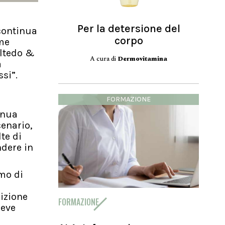
Per la detersione del
 continua
corpo
ome
oltedo &
A cura di
Dermovitamina
a
si”.
FORMAZIONE
inua
cenario,
te di
ndere in
amo di
nizione
FORMAZIONE
leve