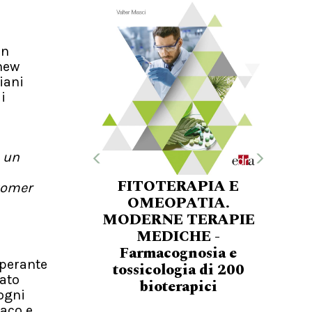
in
 new
iani
i
a un
FITOTERAPIA E
tomer
OMEOPATIA.
MODERNE TERAPIE
MEDICHE -
Farmacognosia e
operante
tossicologia di 200
tato
bioterapici
sogni
iaco e