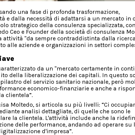
ersando una fase di profonda trasformazione,
tà e dalla necessità di adattarsi a un mercato in
uolo strategico della consulenza specializzata, c
ltedo Ceo e Founder della società di consulenza M
attività "da sempre contraddistinta dalla ricerc
to alle aziende e organizzazioni in settori comples
hiave
 caratterizzato da un "mercato certamente in cont
to della liberalizzazione dei capitali. In questo s
ilastro del servizio sanitario nazionale, però mol
erformance economico-finanziarie e anche a rispo
 clientela”.
isa Moltedo, si articola su più livelli: “Ci occupi
diante analisi dettagliate, di quelle che sono le
re la clientela. L'attività include anche la ridefi
zazione delle performance, andando ad operare su 
gitalizzazione d'impresa”.