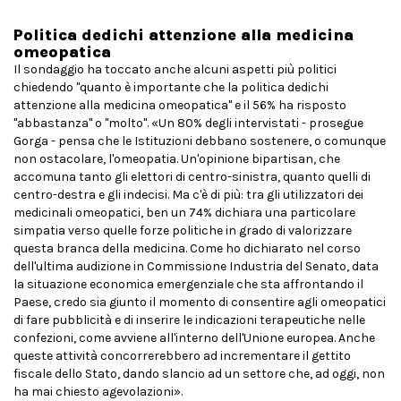
Politica dedichi attenzione alla medicina
omeopatica
Il sondaggio ha toccato anche alcuni aspetti più politici
chiedendo "quanto è importante che la politica dedichi
attenzione alla medicina omeopatica" e il 56% ha risposto
"abbastanza" o "molto". «Un 80% degli intervistati - prosegue
Gorga - pensa che le Istituzioni debbano sostenere, o comunque
non ostacolare, l'omeopatia. Un'opinione bipartisan, che
accomuna tanto gli elettori di centro-sinistra, quanto quelli di
centro-destra e gli indecisi. Ma c'è di più: tra gli utilizzatori dei
medicinali omeopatici, ben un 74% dichiara una particolare
simpatia verso quelle forze politiche in grado di valorizzare
questa branca della medicina. Come ho dichiarato nel corso
dell'ultima audizione in Commissione Industria del Senato, data
la situazione economica emergenziale che sta affrontando il
Paese, credo sia giunto il momento di consentire agli omeopatici
di fare pubblicità e di inserire le indicazioni terapeutiche nelle
confezioni, come avviene all'interno dell'Unione europea. Anche
queste attività concorrerebbero ad incrementare il gettito
fiscale dello Stato, dando slancio ad un settore che, ad oggi, non
ha mai chiesto agevolazioni».