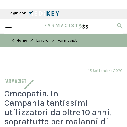
Login con
Toggle
navigation
/
/
< Home
Lavoro
Farmacisti
15 Settembre 2020
FARMACISTI
Omeopatia. In
Campania tantissimi
utilizzatori da oltre 10 anni,
soprattutto per malanni di