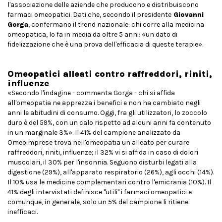
l'associazione delle aziende che producono e distribuiscono
farmaci omeopatici. Dati che, secondo il presidente
Giovanni
Gorga
, confermano il trend nazionale: chi corre alla medicina
omeopatica, lo fa in media da oltre 5 anni: «un dato di
fidelizzazione che è una prova dell'efficacia di queste terapie».
Omeopatici alleati contro raffreddori, riniti,
influenze
«Secondo l'indagine - commenta Gorga - chi si affida
all'omeopatia ne apprezza i benefici e non ha cambiato negli
anni le abitudini di consumo. Oggi, fra gli utilizzatori, lo zoccolo
duro è del 59%, con un calo rispetto ad alcuni anni fa contenuto
in un marginale 3%». Il 41% del campione analizzato da
Omeoimprese trova nell'omeopatia un alleato per curare
raffreddori, riniti, influenze; il 32% vi si affida in caso di dolori
muscolari, il 30% per l'insonnia. Seguono disturbi legati alla
digestione (29%), all'apparato respiratorio (26%), agli occhi (14%).
Il 10% usa le medicine complementari contro l'emicrania (10%). Il
41% degli intervistati definisce "utili" i farmaci omeopatici e
comunque, in generale, solo un 5% del campione li ritiene
inefficaci.