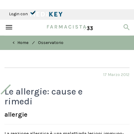
Login con
Toggle
navigation
/
< Home
Osservatorio
17 Marzo 2012
Le allergie: cause e
rimedi
allergie
La reazione allergica è una malattiada lesioni immuno-