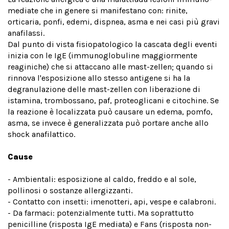
mediate che in genere si manifestano con: rinite,
orticaria, ponfi, edemi, dispnea, asma e nei casi più gravi
anafilassi.
Dal punto di vista fisiopatologico la cascata degli eventi
inizia con le IgE (immunoglobuline maggiormente
reaginiche) che si attaccano alle mast-zellen; quando si
rinnova l'esposizione allo stesso antigene si ha la
degranulazione delle mast-zellen con liberazione di
istamina, trombossano, paf, proteoglicani e citochine. Se
la reazione è localizzata può causare un edema, pomfo,
asma, se invece è generalizzata può portare anche allo
shock anafilattico.
Cause
- Ambientali: esposizione al caldo, freddo e al sole,
pollinosi o sostanze allergizzanti.
- Contatto con insetti: imenotteri, api, vespe e calabroni.
- Da farmaci: potenzialmente tutti. Ma soprattutto
penicilline (risposta IgE mediata) e Fans (risposta non-