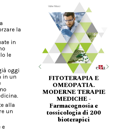
ma
orzare la
uate in
mo
lo le
già oggi
a in un
FITOTERAPIA E
e
OMEOPATIA.
ano
MODERNE TERAPIE
dicina.
MEDICHE -
Farmacognosia e
e alla
re un
tossicologia di 200
bioterapici
 e