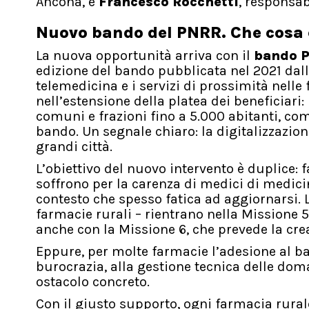
Ancona, e
Francesco Rocchetti
, responsa
Nuovo bando del PNRR. Che cosa 
La nuova opportunità arriva con il
bando 
edizione del bando pubblicata nel 2021 dall’
telemedicina e i servizi di prossimità nelle 
nell’estensione della platea dei beneficiari
comuni e frazioni fino a 5.000 abitanti, c
bando. Un segnale chiaro: la digitalizzazio
grandi città.
L’obiettivo del nuovo intervento è duplice: f
soffrono per la carenza di medici di medici
contesto che spesso fatica ad aggiornarsi. L
farmacie rurali – rientrano nella Missione 
anche con la Missione 6, che prevede la cre
Eppure, per molte farmacie l’adesione al ba
burocrazia, alla gestione tecnica delle do
ostacolo concreto.
Con il giusto supporto, ogni farmacia rurale