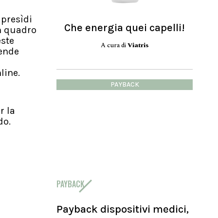
 presìdi
Che energia quei capelli!
un quadro
este
A cura di
Viatris
tende
nline.
PAYBACK
r la
ndo.
a
PAYBACK
Payback dispositivi medici,