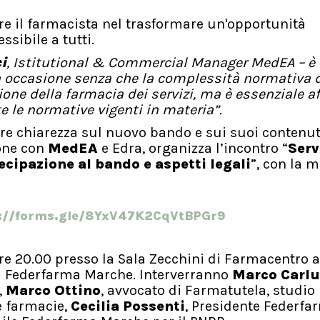
re il farmacista nel trasformare un'opportunità
sibile a tutti.
i
, Istitutional & Commercial Manager MedEA – è
ta occasione senza che la complessità normativa 
ione della farmacia dei servizi, ma è essenziale af
e le normative vigenti in materia”.
are chiarezza sul nuovo bando e sui suoi contenut
ione con
MedEA
e Edra, organizza l’incontro “
Serv
cipazione al bando e aspetti legali
”, con la 
://forms.gle/8YxV47K2CqVtBPGr9
re 20.00 presso la Sala Zecchini di Farmacentro a 
di Federfarma Marche. Interverranno
Marco Carlu
,
Marco Ottino
, avvocato di Farmatutela, studio 
e farmacie,
Cecilia Possenti
, Presidente Federfa