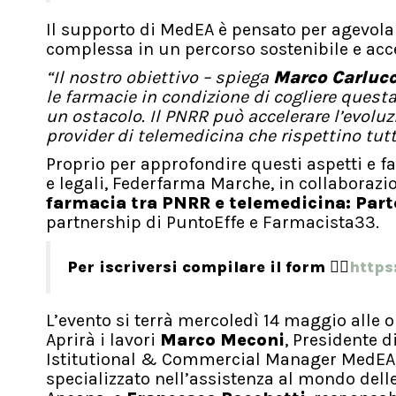
Il supporto di MedEA è pensato per agevola
complessa in un percorso sostenibile e acces
“Il nostro obiettivo – spiega
Marco Carlucc
le farmacie in condizione di cogliere ques
un ostacolo. Il PNRR può accelerare l’evoluz
provider di telemedicina che rispettino tutt
Proprio per approfondire questi aspetti e f
e legali, Federfarma Marche, in collaboraz
farmacia tra PNRR e telemedicina: Parte
partnership di PuntoEffe e Farmacista33.
Per iscriversi compilare il form 👉🏼
https
L’evento si terrà mercoledì 14 maggio alle o
Aprirà i lavori
Marco Meconi
, Presidente 
Istitutional & Commercial Manager MedEA
specializzato nell’assistenza al mondo dell