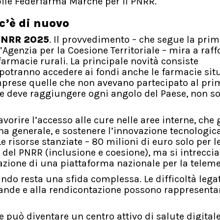
bile Federfarma Marche per il PNRR.
c’è di nuovo
PNRR 2025
. Il provvedimento – che segue la pri
Agenzia per la Coesione Territoriale – mira a raff
farmacie rurali. La principale novità consiste
: potranno accedere ai fondi anche le farmacie sit
omprese quelle che non avevano partecipato al pri
ne deve raggiungere ogni angolo del Paese, non so
avorire l’accesso alle cure nelle aree interne, che 
na generale, e sostenere l’innovazione tecnologic
e risorse stanziate – 80 milioni di euro solo per l
5 del PNRR (inclusione e coesione), ma si intrecci
azione di una piattaforma nazionale per la teleme
ndo resta una sfida complessa. Le difficoltà legat
mande e alla rendicontazione possono rappresenta
 può diventare un centro attivo di salute digitale