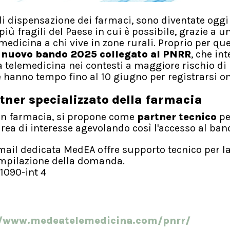
 di dispensazione dei farmaci, sono diventate oggi
più fragili del Paese in cui è possibile, grazie a 
emedicina a chi vive in zone rurali. Proprio per qu
l
nuovo bando 2025 collegato al PNRR
, che in
 telemedicina nei contesti a maggiore rischio di
e hanno tempo fino al 10 giugno per registrarsi o
tner specializzato della farmacia
 in farmacia, si propone come
partner tecnico
pe
'area di interesse agevolando così l'accesso al ba
mail dedicata MedEA offre supporto tecnico per l
compilazione della domanda.
1090-int 4
//www.medeatelemedicina.com/pnrr/