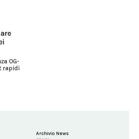
lare
ei
nza OG-
t rapidi
Archivio News