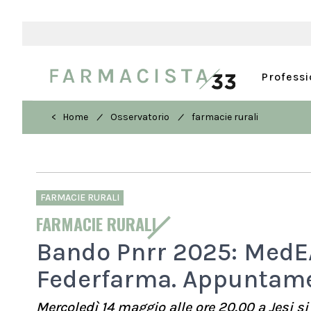
Profess
/
/
< Home
Osservatorio
farmacie rurali
FARMACIE RURALI
FARMACIE RURALI
Bando Pnrr 2025: MedEA
Federfarma. Appuntame
Mercoledì 14 maggio alle ore 20.00 a Jesi si 