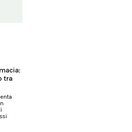
rmacia:
 tra
senta
un
i
ssi