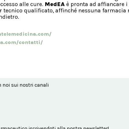
accesso alle cure.
MedEA
è pronta ad affiancare i
 tecnico qualificato, affinché nessuna farmacia r
ndietro.
telemedicina.com/
a.com/contatti/
n noi sui nostri canali
maceutico iscrivendoti alla nostra newsletter!