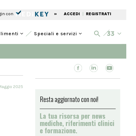
gin con
»
ACCEDI
|
REGISTRATI
alimenti
Speciali e servizi
Maggio 2025
Resta aggiornato con noi!
La tua risorsa per news
mediche, riferimenti clinici
e formazione.