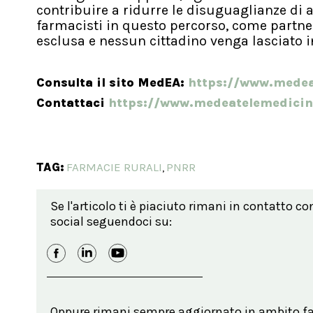
contribuire a ridurre le disuguaglianze di 
farmacisti in questo percorso, come partner
esclusa e nessun cittadino venga lasciato i
Consulta il sito MedEA:
https://www.medea
Contattaci
https://www.medeatelemedicin
TAG:
FARMACIE RURALI
PNRR
,
Se l'articolo ti è piaciuto rimani in contatto co
social seguendoci su:
Oppure rimani sempre aggiornato in ambito far