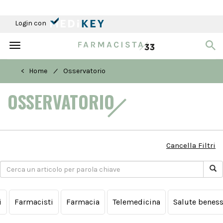
Login con
Toggle
navigation
/
< Home
Osservatorio
OSSERVATORIO
Cancella Filtri
i
Farmacisti
Farmacia
Telemedicina
Salute beness