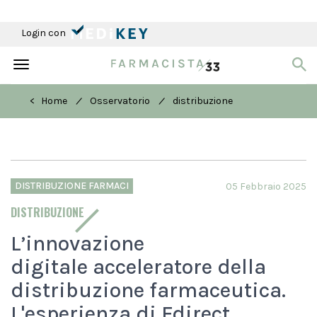
Login con
Toggle
navigation
/
/
< Home
Osservatorio
distribuzione
DISTRIBUZIONE FARMACI
05 Febbraio 2025
DISTRIBUZIONE
L’innovazione
digitale acceleratore della
distribuzione farmaceutica.
L'esperienza di Fdirect