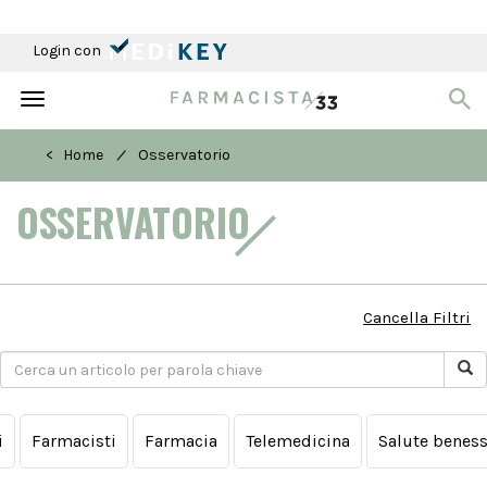
Login con
Toggle
navigation
/
< Home
Osservatorio
OSSERVATORIO
Cancella Filtri
i
Farmacisti
Farmacia
Telemedicina
Salute beness