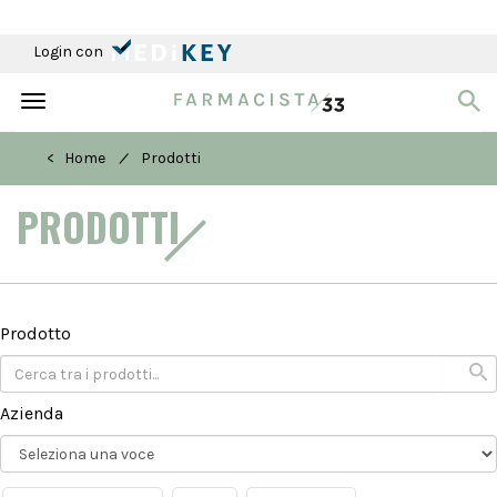
Login con
Toggle
navigation
/
< Home
Prodotti
PRODOTTI
Prodotto
Azienda