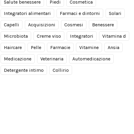
Salute benessere
Piedi
Cosmetica
Integratori alimentari
Farmaci e dintorni
Solari
Capelli
Acquisizioni
Cosmesi
Benessere
Microbiota
Creme viso
Integratori
Vitamina d
Haircare
Pelle
Farmacie
Vitamine
Ansia
Medicazione
Veterinaria
Automedicazione
Detergente intimo
Collirio