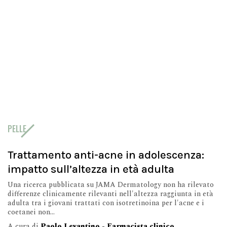
PELLE
Trattamento anti-acne in adolescenza:
impatto sull’altezza in età adulta
Una ricerca pubblicata su JAMA Dermatology non ha rilevato
differenze clinicamente rilevanti nell'altezza raggiunta in età
adulta tra i giovani trattati con isotretinoina per l'acne e i
coetanei non...
A cura di
Paolo Levantino - Farmacista clinico