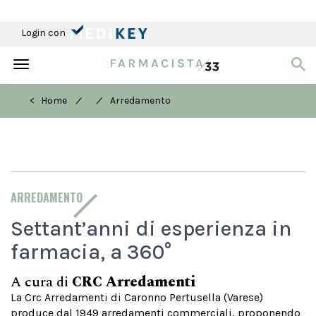
Login con
Toggle
navigation
/
/
< Home
Arredamento
ARREDAMENTO
Settant’anni di esperienza in
farmacia, a 360°
A cura di
CRC Arredamenti
La Crc Arredamenti di Caronno Pertusella (Varese)
produce dal 1949 arredamenti commerciali, proponendo