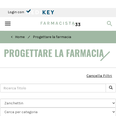
Login con
Toggle
navigation
/
< Home
Progettare la farmacia
PROGETTARE LA FARMACIA
Cancella Filtri