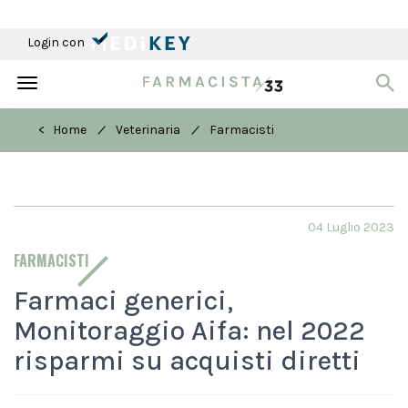
Login con
Toggle
navigation
/
/
< Home
Veterinaria
Farmacisti
04 Luglio 2023
FARMACISTI
Farmaci generici,
Monitoraggio Aifa: nel 2022
risparmi su acquisti diretti