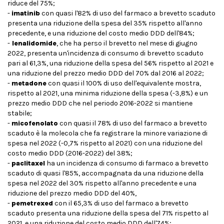
riduce del 75%;
-
imatinib
con quasi l'82% di uso del farmaco a brevetto scaduto
presenta una riduzione della spesa del 35% rispetto all'anno
precedente, e una riduzione del costo medio DDD dell'84%;
-
lenalidomide
, che ha perso il brevetto nel mese di giugno
2022, presenta un'incidenza di consumo di brevetto scaduto
pari al 61,3%, una riduzione della spesa del 56% rispetto al 2021 e
una riduzione del prezzo medio DDD del 70% dal 2016 al 2022;
-
metadone
con quasi il 100% di uso dell'equivalente mostra,
rispetto al 2021, una minima riduzione della spesa (-3,8%) e un
prezzo medio DDD che nel periodo 2016-2022 si mantiene
stabile;
-
micofenolato
con quasi il 78% di uso del farmaco a brevetto
scaduto è la molecola che fa registrare la minore variazione di
spesa nel 2022 (-0,7% rispetto al 2021) con una riduzione del
costo medio DDD (2016-2022) del 38%;
-
paclitaxel
ha un incidenza di consumo di farmaco a brevetto
scaduto di quasi l'85%, accompagnata da una riduzione della
spesa nel 2022 del 30% rispetto all'anno precedente e una
riduzione del prezzo medio DDD del 40%,
-
pemetrexed
con il 65,3% di uso del farmaco a brevetto
scaduto presenta una riduzione della spesa del 71% rispetto al
2021, e una riduzione del costo medio DDD dell'74%;